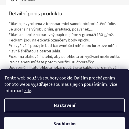
Detailní popis produktu
Etiketa je vyrobena z transparentní samolepicí potištěné folie.
Je určená na výrobu přání, gratulací, pozvánek,...
Etiketu nalepte na barevný papír nejlépe v gramáži 130 g/m2.
Tečkami jsou na etiketě označeny body vpichu.
Pro vyšívání použijte buď barevné šicí nitě nebo lurexové nitě a
hlavně špičatou a ostrou jehlu.
Pozor na utahování stehů, aby se etiketa při vyšívání nezkroutila.
Pro nalepení můžete potom použít i 3D čtverečky.
Upozornění - tuto etiketu nelze použít jako šablonu pro malování
na sklo nebo porcelán.
Tento web používá soubory cookie. Dalším procházením
tohoto webu vyjadřujete souhlas s jejich používáním.. Více
informací
zde
.
Z
á
Nastavení
Vytvořil Shoptet
p
a
t
Souhlasím
Copyright 2026
Duhová planeta
. Všechna práva vyhrazena.
í
VÍTEJTE NA NAŠEM NOVÉM ESHOPU