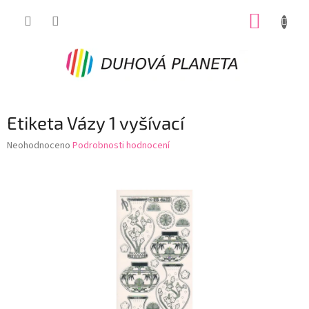
Přejít
NÁKUP
na
obsah
KOŠÍK
Etiketa Vázy 1 vyšívací
Průměrné
Neohodnoceno
Podrobnosti hodnocení
hodnocení
produktu
je
0,0
z
5
hvězdiček.