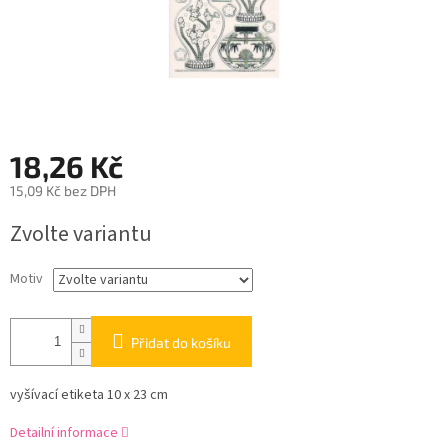
18,26 Kč
15,09 Kč bez DPH
Měrná
Zvolte variantu
cena:
Motiv
Přidat do košíku
vyšívací etiketa 10 x 23 cm
Detailní informace