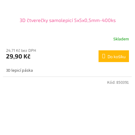
3D čtverečky samolepicí 5x5x0,5mm-400ks
Skladem
24,71 Kč bez DPH
29,90 Kč
Do košíku
3D lepicí páska
Kód:
850391