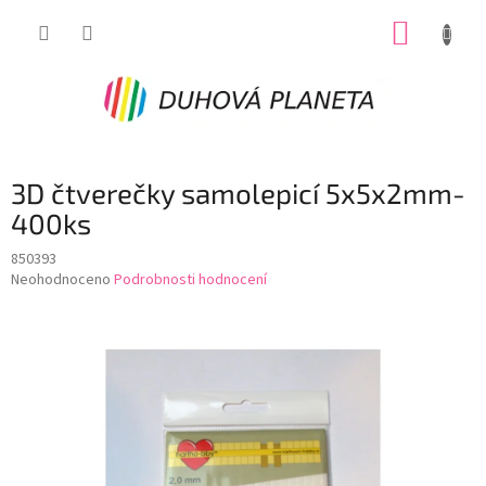
Přejít
NÁKUP
na
obsah
KOŠÍK
3D čtverečky samolepicí 5x5x2mm-
400ks
850393
Průměrné
Neohodnoceno
Podrobnosti hodnocení
hodnocení
produktu
je
0,0
z
5
hvězdiček.