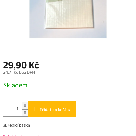
29,90 Kč
24,71 Kč bez DPH
Měrná
Skladem
cena:
Přidat do košíku
3D lepicí páska