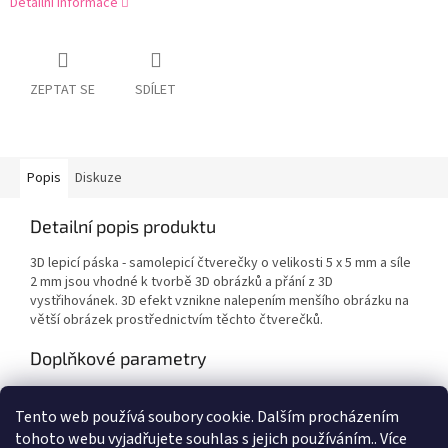
Detailní informace
ZEPTAT SE
SDÍLET
Popis
Diskuze
Detailní popis produktu
3D lepicí páska - samolepicí čtverečky o velikosti 5 x 5 mm a síle
2 mm jsou vhodné k tvorbě 3D obrázků a přání z 3D
vystřihovánek. 3D efekt vznikne nalepením menšího obrázku na
větší obrázek prostřednictvím těchto čtverečků.
Doplňkové parametry
Kategorie
:
Výtvarné potřeby
Tento web používá soubory cookie. Dalším procházením
EAN
:
8712927971722
tohoto webu vyjadřujete souhlas s jejich používáním.. Více