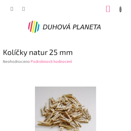
Přejít
NÁKUP
na
obsah
KOŠÍK
Kolíčky natur 25 mm
Průměrné
Neohodnoceno
Podrobnosti hodnocení
hodnocení
produktu
je
0,0
z
5
hvězdiček.