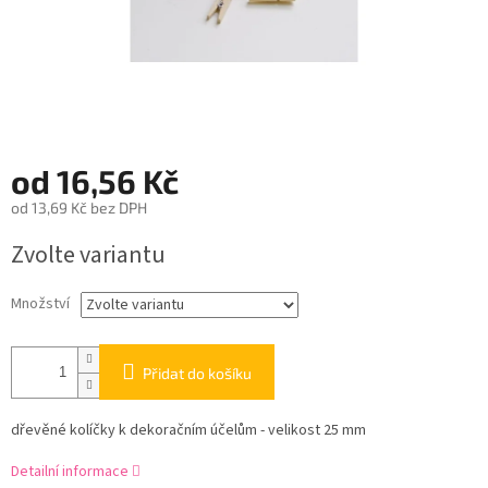
od
16,56 Kč
od
13,69 Kč
bez DPH
Měrná
Zvolte variantu
cena:
Množství
Přidat do košíku
dřevěné kolíčky k dekoračním účelům - velikost 25 mm
Detailní informace