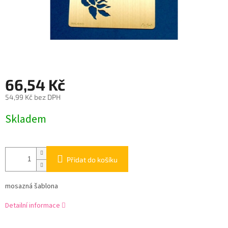
66,54 Kč
54,99 Kč bez DPH
Měrná
Skladem
cena:
Přidat do košíku
mosazná šablona
Detailní informace