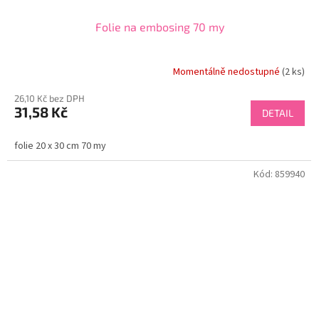
Folie na embosing 70 my
Momentálně nedostupné
(2 ks)
26,10 Kč bez DPH
31,58 Kč
DETAIL
folie 20 x 30 cm 70 my
Kód:
859940