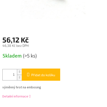
56,12 Kč
46,38 Kč bez DPH
Měrná
Skladem
(>5 ks)
cena:
Přidat do košíku
výměnný hrot na embosing
Detailní informace