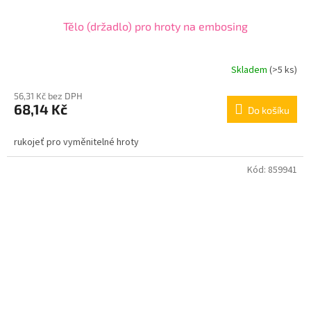
Tělo (držadlo) pro hroty na embosing
Skladem
(>5 ks)
56,31 Kč bez DPH
68,14 Kč
Do košíku
rukojeť pro vyměnitelné hroty
Kód:
859941