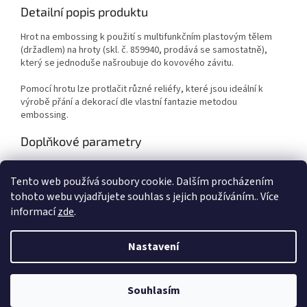
Detailní popis produktu
Hrot na embossing k použití s multifunkčním plastovým tělem
(držadlem) na hroty (skl. č. 859940, prodává se samostatně),
který se jednoduše našroubuje do kovového závitu.
Pomocí hrotu lze protlačit různé reliéfy, které jsou ideální k
výrobě přání a dekorací dle vlastní fantazie metodou
embossing.
Doplňkové parametry
Kategorie
:
Výtvarné potřeby
Tento web používá soubory cookie. Dalším procházením
EAN
:
8716659065001
tohoto webu vyjadřujete souhlas s jejich používáním.. Více
informací
zde
.
Z
á
Nastavení
Vytvořil Shoptet
p
a
t
Souhlasím
Copyright 2026
Duhová planeta
. Všechna práva vyhrazena.
í
VÍTEJTE NA NAŠEM NOVÉM ESHOPU