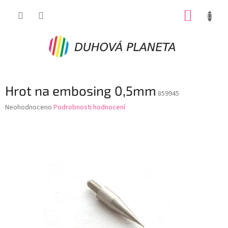
Přejít
NÁKUP
na
obsah
KOŠÍK
Hrot na embosing 0,5mm
859945
Průměrné
Neohodnoceno
Podrobnosti hodnocení
hodnocení
produktu
je
0,0
z
5
hvězdiček.