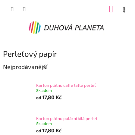
Přejít
NÁKUP
na
obsah
KOŠÍK
Perleťový papír
Nejprodávanější
Karton plátno caffe latté perleť
Skladem
17,80 Kč
od
Karton plátno polární bílá perleť
Skladem
17,80 Kč
od