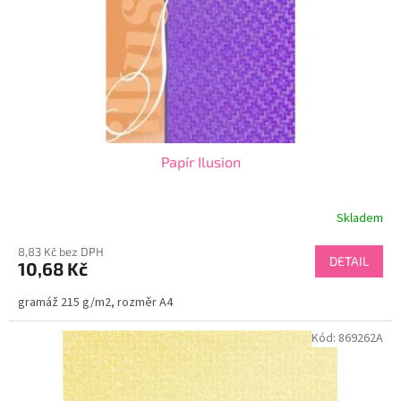
o
d
u
k
t
ů
Papír Ilusion
Skladem
8,83 Kč bez DPH
DETAIL
10,68 Kč
gramáž 215 g/m2, rozměr A4
Kód:
869262A