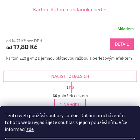
Karton plátno mandarinka perleť
Skladem
od 14,71 Kč bez DPH
DETAIL
17,80 Kč
od
karton 220 g/m2 s jemnou plátnovou ražbou a perleťovým efektem
NAČÍST 12 DALŠÍCH
S
1
6
t
O
r
66
položek celkem
v
á
l
NAHORU
n
á
k
Tento web používá soubory cookie. Dalším procházením
d
o
v
tohoto webu vyjadřujete souhlas s jejich používáním.. Více
Papír s perleťovým efektem, leskem
a
á
c
informací
zde
.
n
Z
í
í