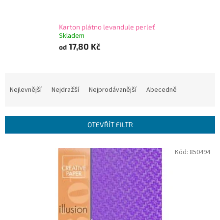
Karton plátno levandule perleť
Skladem
17,80 Kč
od
Ř
a
Nejlevnější
Nejdražší
Nejprodávanější
Abecedně
z
e
n
OTEVŘÍT FILTR
í
p
V
Kód:
850494
r
ý
o
p
d
i
u
s
k
p
t
r
ů