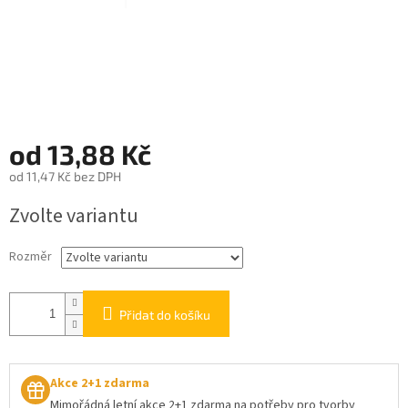
od
13,88 Kč
od
11,47 Kč
bez DPH
Měrná
Zvolte variantu
cena:
Rozměr
Přidat do košíku
Akce 2+1 zdarma
Mimořádná letní akce 2+1 zdarma na potřeby pro tvorby