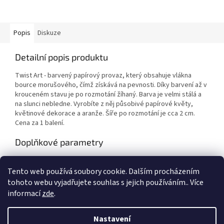
Popis
Diskuze
Detailní popis produktu
Twist Art - barvený papírový provaz, který obsahuje vlákna
bource morušového, čímž získává na pevnosti. Díky barvení až v
krouceném stavu je po rozmotání žíhaný. Barva je velmi stálá a
na slunci nebledne. Vyrobíte z něj působivé papírové květy,
květinové dekorace a aranže. Šíře po rozmotání je cca 2 cm.
Cena za 1 balení.
Doplňkové parametry
Kategorie
:
Výtvarné potřeby
Tento web používá soubory cookie. Dalším procházením
EAN
:
Zvolte variantu
tohoto webu vyjadřujete souhlas s jejich používáním.. Více
informací
zde
.
Z
á
Nastavení
Vytvořil Shoptet
p