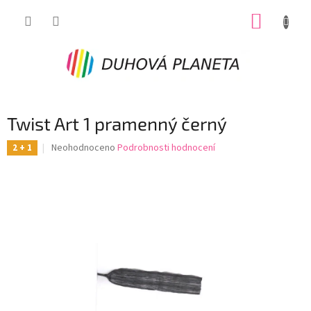
Přejít
NÁKUP
na
obsah
KOŠÍK
Twist Art 1 pramenný černý
Průměrné
Neohodnoceno
Podrobnosti hodnocení
2 + 1
hodnocení
produktu
je
0,0
z
5
hvězdiček.