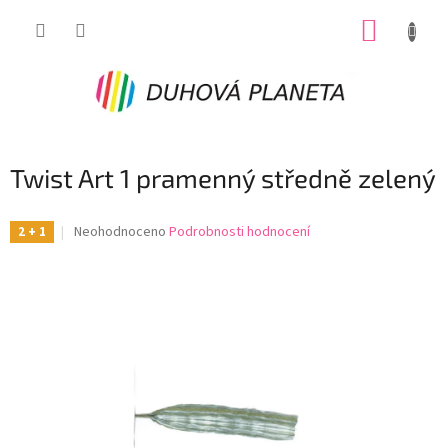
Přejít
NÁKUP
na
obsah
KOŠÍK
Twist Art 1 pramenný středně zelený
Průměrné
Neohodnoceno
Podrobnosti hodnocení
2 + 1
hodnocení
produktu
je
0,0
z
5
hvězdiček.