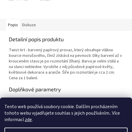
Popis
Diskuze
Detailní popis produktu
Twist Art - barvený papírový provaz, který obsahuje vlákna
bource morušového, čímž získává na pevnosti. Díky barvení až v
krouceném stavu je po rozmotání žíhaný. Barva je velmi stálá a
na slunci nebledne. Vyrobíte z něj působivé papírové květy,
květinové dekorace a aranže. Šíře po rozmotání je cca 2 cm.
Cena za 1 balení.
Doplňkové parametry
Kategorie
:
Výtvarné potřeby
Tento web používá soubory cookie. Dalším procházením
EAN
:
Zvolte variantu
tohoto webu vyjadřujete souhlas s jejich používáním.. Více
informací
zde
.
Z
á