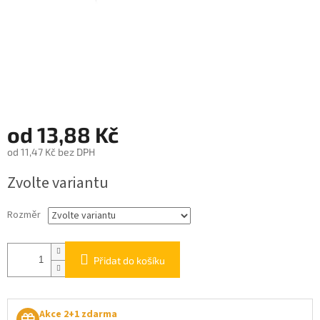
od
13,88 Kč
od
11,47 Kč
bez DPH
Měrná
Zvolte variantu
cena:
Rozměr
Přidat do košíku
Akce 2+1 zdarma