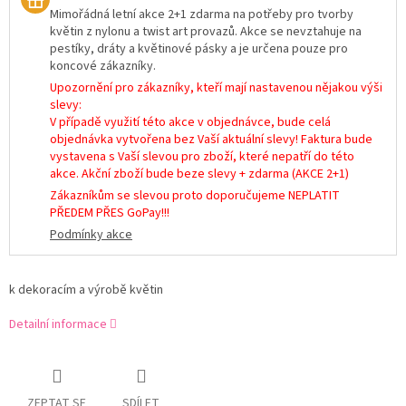
Mimořádná letní akce 2+1 zdarma na potřeby pro tvorby
květin z nylonu a twist art provazů. Akce se nevztahuje na
pestíky, dráty a květinové pásky a je určena pouze pro
koncové zákazníky.
Upozornění pro zákazníky, kteří mají nastavenou nějakou výši
slevy:
V případě využití této akce v objednávce, bude celá
objednávka vytvořena bez Vaší aktuální slevy! Faktura bude
vystavena s Vaší slevou pro zboží, které nepatří do této
akce. Akční zboží bude beze slevy + zdarma (AKCE 2+1)
Zákazníkům se slevou proto doporučujeme NEPLATIT
PŘEDEM PŘES GoPay!!!
Podmínky akce
k dekoracím a výrobě květin
Detailní informace
ZEPTAT SE
SDÍLET