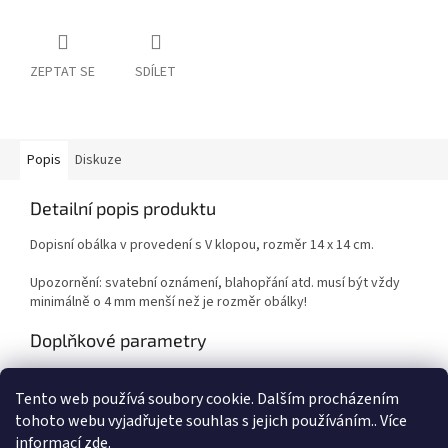
ZEPTAT SE
SDÍLET
Popis
Diskuze
Detailní popis produktu
Dopisní obálka v provedení s V klopou, rozměr 14 x 14 cm.
Upozornění: svatební oznámení, blahopřání atd. musí být vždy
minimálně o 4 mm menší než je rozměr obálky!
Doplňkové parametry
Kategorie
:
Kancelářské a školní potřeby
Tento web používá soubory cookie. Dalším procházením
EAN
:
Zvolte variantu
tohoto webu vyjadřujete souhlas s jejich používáním.. Více
informací
zde
.