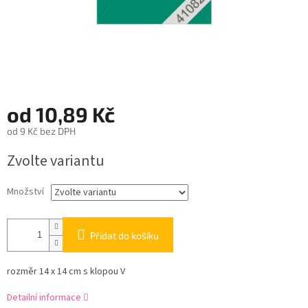
od
10,89 Kč
od
9 Kč
bez DPH
Měrná
Zvolte variantu
cena:
Množství
Přidat do košíku
rozměr 14 x 14 cm s klopou V
Detailní informace