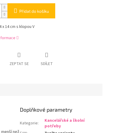
Přidat do košíku
 x 14 cm s klopou V
informace
ZEPTAT SE
SDÍLET
Doplňkové parametry
Kancelářské a školní
Kategorie
:
potřeby
m menší než