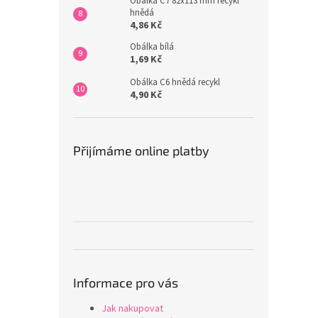
Obálka C7 82x113 mm recykl
hnědá
4,86 Kč
Obálka bílá
1,69 Kč
Obálka C6 hnědá recykl
4,90 Kč
Přijímáme online platby
Informace pro vás
Jak nakupovat