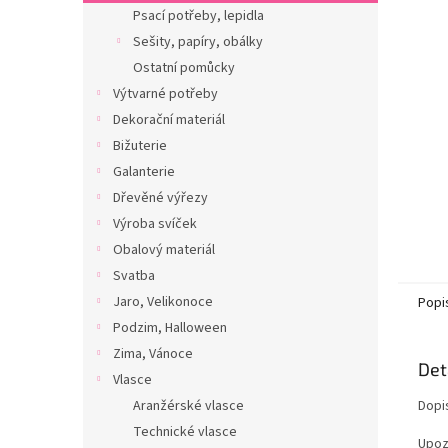
n
Psací potřeby, lepidla
e
Sešity, papíry, obálky
l
Ostatní pomůcky
Výtvarné potřeby
Dekorační materiál
Bižuterie
Galanterie
Dřevěné výřezy
Výroba svíček
Obalový materiál
Svatba
Jaro, Velikonoce
Popi
Podzim, Halloween
Zima, Vánoce
Det
Vlasce
Aranžérské vlasce
Dopi
Technické vlasce
Upoz