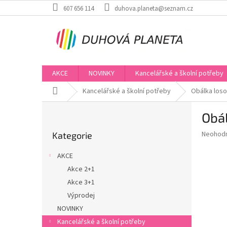
Přejít
607 656 114
duhova.planeta@seznam.cz
na
obsah
AKCE
NOVINKY
Kancelářské a školní potřeby
Domů
Kancelářské a školní potřeby
Obálka los
P
Obá
o
Přeskočit
s
Průměr
Neohod
Kategorie
kategorie
t
hodnoce
r
produkt
AKCE
a
je
Akce 2+1
0,0
n
z
Akce 3+1
n
5
í
Výprodej
hvězdič
p
NOVINKY
a
Kancelářské a školní potřeby