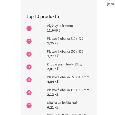
je r
Top 10 produktů
Plyšový drát 9 mm
11,04 Kč
Plastová obálka 310 x 420 mm
3,75 Kč
Plastová obálka 250 x 350 mm
3,27 Kč
Křídový papír lesklý 135 g
2,03 Kč
Plastová obálka 350 x 450 mm
4,84 Kč
Plastová obálka 175 x 255 mm
2,12 Kč
Obálka C6 hnědá kraft
6,21 Kč