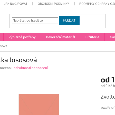
JAK NAKUPOVAT
OBCHODNÍ PODMÍNKY
PODMÍNKY OCHRANY OS
HLEDAT
Výtvarné potřeby
Dekorační materiál
Bižuterie
Gal
osová
lka lososová
né
noceno
Podrobnosti hodnocení
ní
od
1
u
od
9 Kč
b
Měrná
Zvolt
cena:
ek.
Množství