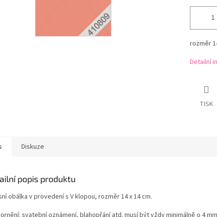
rozměr 14
Detailní 
TISK
s
Diskuze
ailní popis produktu
sní obálka v provedení s V klopou, rozměr 14 x 14 cm.
ornění: svatební oznámení, blahopřání atd. musí být vždy minimálně o 4 m