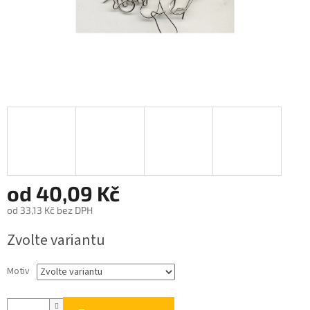
od
40,09 Kč
od
33,13 Kč
bez DPH
Měrná
Zvolte variantu
cena:
Motiv