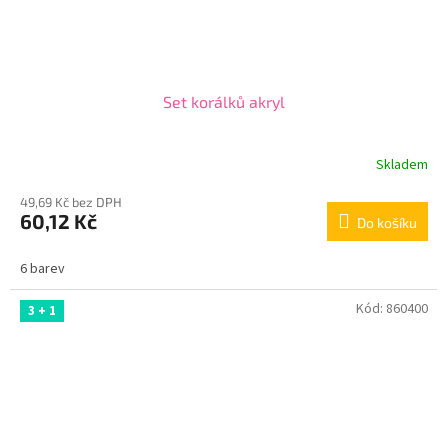
Set korálků akryl
Skladem
49,69 Kč bez DPH
60,12 Kč
Do košíku
6 barev
Kód:
860400
3 + 1