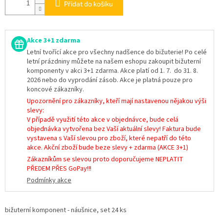
Přidat do košíku
Akce 3+1 zdarma
Letní tvořící akce pro všechny nadšence do bižuterie! Po celé
letní prázdniny můžete na našem eshopu zakoupit bižuterní
komponenty v akci 3+1 zdarma. Akce platí od 1. 7. do 31. 8.
2026 nebo do vyprodání zásob. Akce je platná pouze pro
koncové zákazníky.
Upozornění pro zákazníky, kteří mají nastavenou nějakou výši
slevy:
V případě využití této akce v objednávce, bude celá
objednávka vytvořena bez Vaší aktuální slevy! Faktura bude
vystavena s Vaší slevou pro zboží, které nepatří do této
akce. Akční zboží bude beze slevy + zdarma (AKCE 3+1)
Zákazníkům se slevou proto doporučujeme NEPLATIT
PŘEDEM PŘES GoPay!!!
Podmínky akce
bižuterní komponent - náušnice, set 24 ks