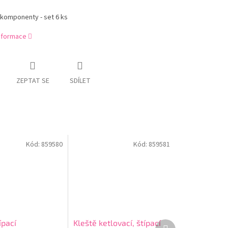
 komponenty - set 6 ks
informace
ZEPTAT SE
SDÍLET
Kód:
859580
Kód:
859581
ípací
Kleště ketlovací, štípací
Další