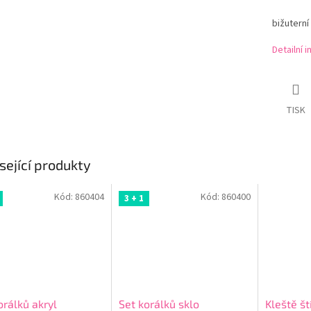
bižuterní
Detailní 
TISK
sející produkty
Kód:
860404
Kód:
860400
3 + 1
orálků akryl
Set korálků sklo
Kleště št