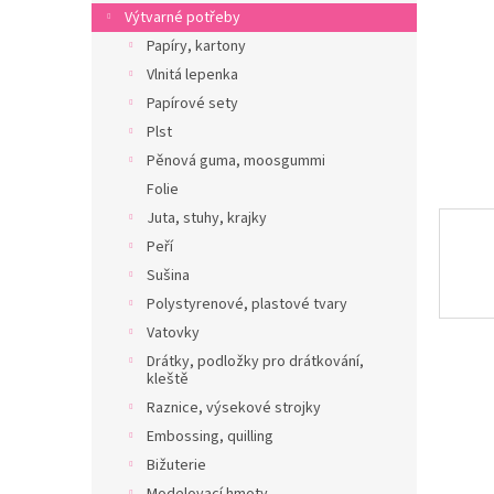
n
Výtvarné potřeby
e
Papíry, kartony
l
Vlnitá lepenka
Papírové sety
Plst
Pěnová guma, moosgummi
Folie
Juta, stuhy, krajky
Peří
Sušina
Polystyrenové, plastové tvary
Vatovky
Drátky, podložky pro drátkování,
kleště
Raznice, výsekové strojky
Embossing, quilling
Bižuterie