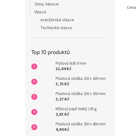
Zima, Vánoce
Cena 
Vlasce
Aranžérské vlasce
Technické vlasce
Top 10 produktů
Plyšový drát 9 mm
11,04 Kč
Plastová obálka 310 x 420 mm
3,75 Kč
Plastová obálka 250 x 350 mm
3,27 Kč
Křídový papír lesklý 135 g
2,03 Kč
Plastová obálka 350 x 450 mm
4,84 Kč