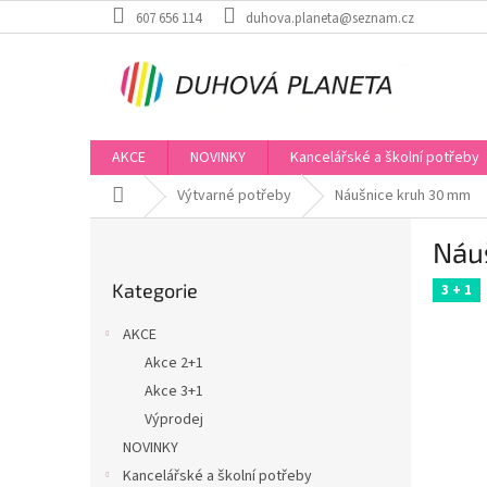
Přejít
607 656 114
duhova.planeta@seznam.cz
na
obsah
AKCE
NOVINKY
Kancelářské a školní potřeby
Domů
Výtvarné potřeby
Náušnice kruh 30 mm
P
Náu
o
Přeskočit
s
Kategorie
kategorie
3 + 1
t
r
AKCE
a
Akce 2+1
n
Akce 3+1
n
í
Výprodej
p
NOVINKY
a
Kancelářské a školní potřeby