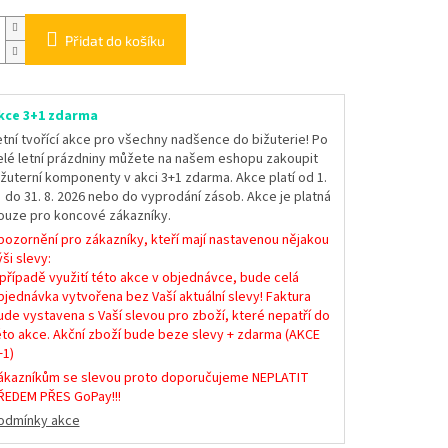
Přidat do košíku
kce 3+1 zdarma
etní tvořící akce pro všechny nadšence do bižuterie! Po
elé letní prázdniny můžete na našem eshopu zakoupit
ižuterní komponenty v akci 3+1 zdarma. Akce platí od 1.
. do 31. 8. 2026 nebo do vyprodání zásob. Akce je platná
ouze pro koncové zákazníky.
pozornění pro zákazníky, kteří mají nastavenou nějakou
ši slevy:
 případě využití této akce v objednávce, bude celá
bjednávka vytvořena bez Vaší aktuální slevy! Faktura
ude vystavena s Vaší slevou pro zboží, které nepatří do
éto akce. Akční zboží bude beze slevy + zdarma (AKCE
+1)
ákazníkům se slevou proto doporučujeme NEPLATIT
ŘEDEM PŘES GoPay!!!
odmínky akce