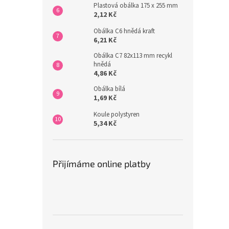
Plastová obálka 175 x 255 mm
2,12 Kč
Obálka C6 hnědá kraft
6,21 Kč
Obálka C7 82x113 mm recykl
hnědá
4,86 Kč
Obálka bílá
1,69 Kč
Koule polystyren
5,34 Kč
Přijímáme online platby