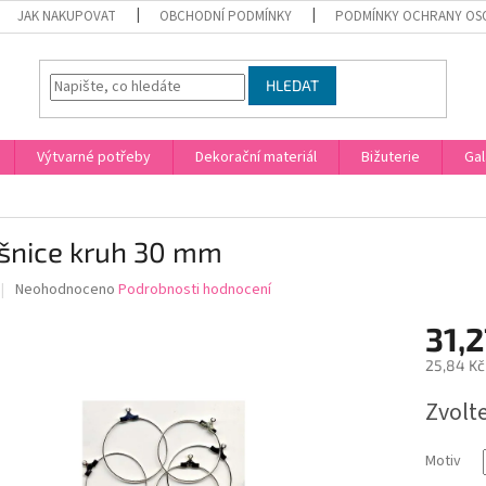
JAK NAKUPOVAT
OBCHODNÍ PODMÍNKY
PODMÍNKY OCHRANY OS
HLEDAT
Výtvarné potřeby
Dekorační materiál
Bižuterie
Gal
šnice kruh 30 mm
Průměrné
Neohodnoceno
Podrobnosti hodnocení
hodnocení
produktu
31,2
je
25,84 Kč
0,0
z
Měrná
Zvolt
5
cena:
hvězdiček.
Motiv