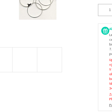
A
L
c
b
7
p
U
vý
V
o
b
t
3
Z
P
P