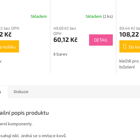
Skladem
Skladem
(2 ks)
Kč bez DPH
49,69 Kč bez
89,44 Kč b
2 Kč
108,22
DPH
60,12 Kč
DETAIL
o košíku
Do ko
8 barev
v
kleště pro 
bižuterií
s
Diskuze
ailní popis produktu
terní komponenty.
ahují nikl. Jedná se o imitace kovů.