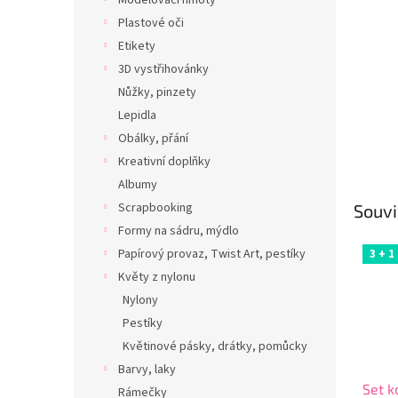
Modelovací hmoty
Plastové oči
Etikety
3D vystřihovánky
Nůžky, pinzety
Lepidla
Obálky, přání
Kreativní doplňky
Albumy
Scrapbooking
Souvi
Formy na sádru, mýdlo
Papírový provaz, Twist Art, pestíky
3 + 1
Květy z nylonu
Nylony
Pestíky
Květinové pásky, drátky, pomůcky
Barvy, laky
Set k
Rámečky