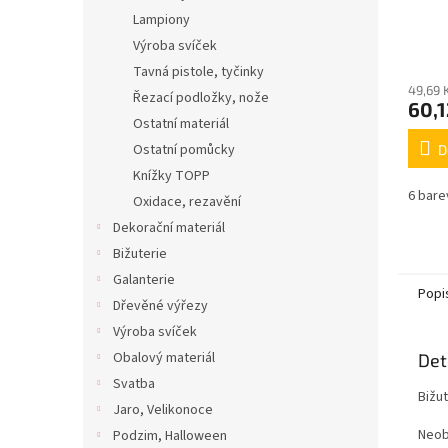
Lampiony
Výroba svíček
Tavná pistole, tyčinky
49,69 
Řezací podložky, nože
60,1
Ostatní materiál
Ostatní pomůcky
D
Knížky TOPP
6 bare
Oxidace, rezavění
Dekorační materiál
Bižuterie
Galanterie
Popi
Dřevěné výřezy
Výroba svíček
Obalový materiál
Det
Svatba
Bižu
Jaro, Velikonoce
Neobs
Podzim, Halloween