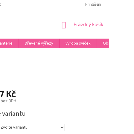
OBNÍCH ÚDAJŮ
ODSTOUPENÍ OD SMLOUVY
Přihlášení
UPLATNĚNÍ REKLAMACE
NÁKUPNÍ
Prázdný košík
KOŠÍK
anterie
Dřevěné výřezy
Výroba svíček
Obalový materiál
7 Kč
 bez DPH
e variantu