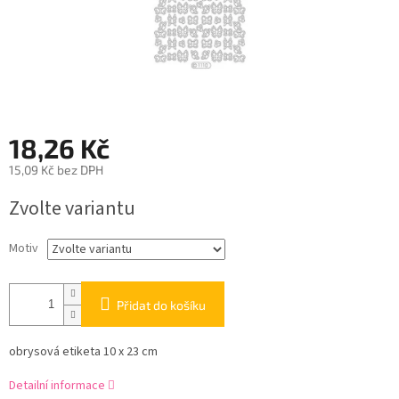
18,26 Kč
15,09 Kč bez DPH
Měrná
Zvolte variantu
cena:
Motiv
Přidat do košíku
obrysová etiketa 10 x 23 cm
Detailní informace