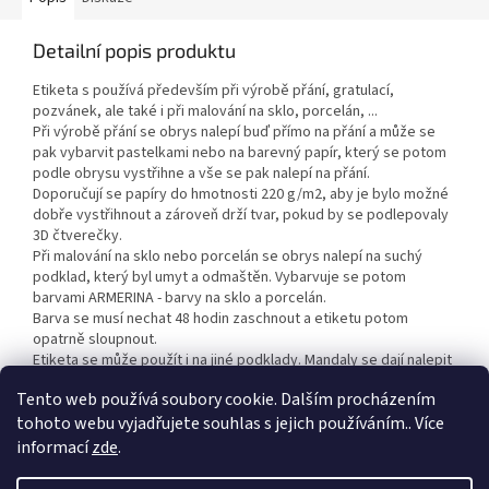
Detailní popis produktu
Etiketa s používá především při výrobě přání, gratulací,
pozvánek, ale také i při malování na sklo, porcelán, ...
Při výrobě přání se obrys nalepí buď přímo na přání a může se
pak vybarvit pastelkami nebo na barevný papír, který se potom
podle obrysu vystřihne a vše se pak nalepí na přání.
Doporučují se papíry do hmotnosti 220 g/m2, aby je bylo možné
dobře vystřihnout a zároveň drží tvar, pokud by se podlepovaly
3D čtverečky.
Při malování na sklo nebo porcelán se obrys nalepí na suchý
podklad, který byl umyt a odmaštěn. Vybarvuje se potom
barvami ARMERINA - barvy na sklo a porcelán.
Barva se musí nechat 48 hodin zaschnout a etiketu potom
opatrně sloupnout.
Etiketa se může použít i na jiné podklady. Mandaly se dají nalepit
i na malířské plátno a vybarvit akrylovými barvami.
Tento web používá soubory cookie. Dalším procházením
tohoto webu vyjadřujete souhlas s jejich používáním.. Více
informací
zde
.
Z