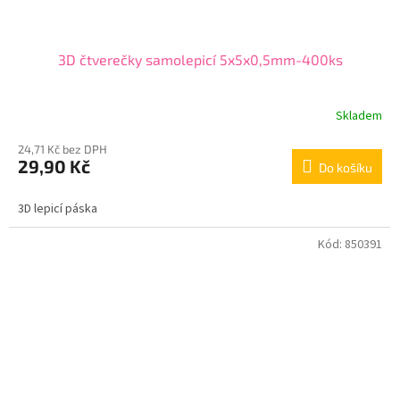
3D čtverečky samolepicí 5x5x0,5mm-400ks
Skladem
24,71 Kč bez DPH
29,90 Kč
Do košíku
3D lepicí páska
Kód:
850391