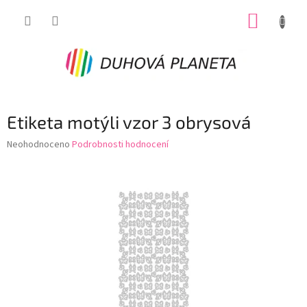
Přejít
NÁKUP
na
obsah
KOŠÍK
Etiketa motýli vzor 3 obrysová
Průměrné
Neohodnoceno
Podrobnosti hodnocení
hodnocení
produktu
je
0,0
z
5
hvězdiček.