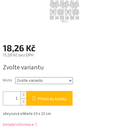
18,26 Kč
15,09 Kč bez DPH
Měrná
Zvolte variantu
cena:
Motiv
Přidat do košíku
obrysová etiketa 10 x 23 cm
Detailní informace