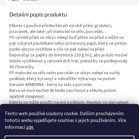
Detailní popis produktu
Etiketa s používá především při výrobě přání, gratulací,
pozvánek, ale také i při malování na sklo, porcelán, ...
Při výrobě přání se obrys nalepí buď přímo na přání a může se
pak vybarvit pastelkami nebo na barevný papír, který se potom
podle obrysu vystřihne a vše se pak nalepí na přání.
Doporučují se papíry do hmotnosti 220 g/m2, aby je bylo možné
dobře vystřihnout a zároveň drží tvar, pokud by se podlepovaly
3D čtverečky.
Při malování na sklo nebo porcelán se obrys nalepí na suchý
podklad, který byl umyt a odmaštěn. Vybarvuje se potom
barvami ARMERINA - barvy na sklo a porcelán.
Barva se musí nechat 48 hodin zaschnout a etiketu potom
opatrně sloupnout.
Etiketa se může použít i na jiné podklady. Mandaly se dají nalepit
i na malířské plátno a vybarvit akrylovými barvami.
Tento web používá soubory cookie. Dalším procházením
tohoto webu vyjadřujete souhlas s jejich používáním.. Více
informací
zde
.
Z