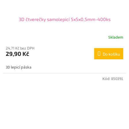
3D čtverečky samolepicí 5x5x0,5mm-400ks
Skladem
24,71 Kč bez DPH
29,90 Kč
Do košíku
3D lepicí páska
Kód:
850391