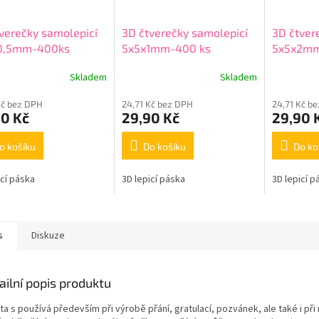
verečky samolepicí
3D čtverečky samolepicí
3D čtver
0,5mm-400ks
5x5x1mm-400 ks
5x5x2m
Skladem
Skladem
Kč bez DPH
24,71 Kč bez DPH
24,71 Kč b
90 Kč
29,90 Kč
29,90 
o košíku
Do košíku
Do ko
icí páska
3D lepicí páska
3D lepicí p
s
Diskuze
ailní popis produktu
ta s používá především při výrobě přání, gratulací, pozvánek, ale také i při m