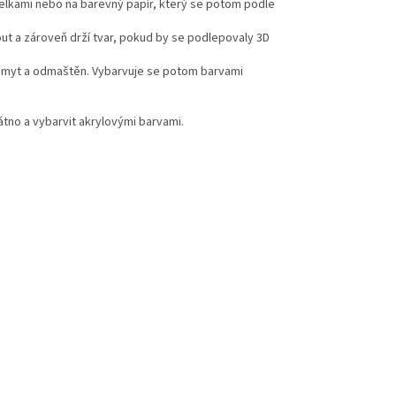
telkami nebo na barevný papír, který se potom podle
ut a zároveň drží tvar, pokud by se podlepovaly 3D
l umyt a odmaštěn. Vybarvuje se potom barvami
látno a vybarvit akrylovými barvami.