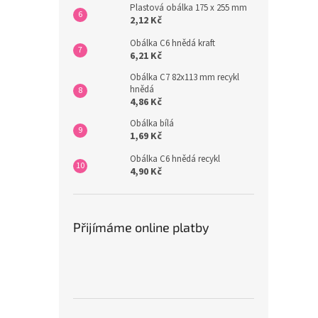
Plastová obálka 175 x 255 mm
2,12 Kč
Obálka C6 hnědá kraft
6,21 Kč
Obálka C7 82x113 mm recykl
hnědá
4,86 Kč
Obálka bílá
1,69 Kč
Obálka C6 hnědá recykl
4,90 Kč
Přijímáme online platby