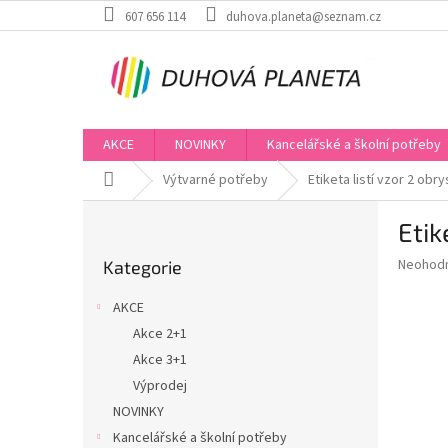
Přejít
607 656 114
duhova.planeta@seznam.cz
na
obsah
AKCE
NOVINKY
Kancelářské a školní potřeby
Domů
Výtvarné potřeby
Etiketa listí vzor 2 obr
P
Etik
o
Přeskočit
s
Průměr
Neohod
Kategorie
kategorie
t
hodnoce
r
produkt
AKCE
a
je
Akce 2+1
0,0
n
z
Akce 3+1
n
5
í
Výprodej
hvězdič
p
NOVINKY
a
Kancelářské a školní potřeby