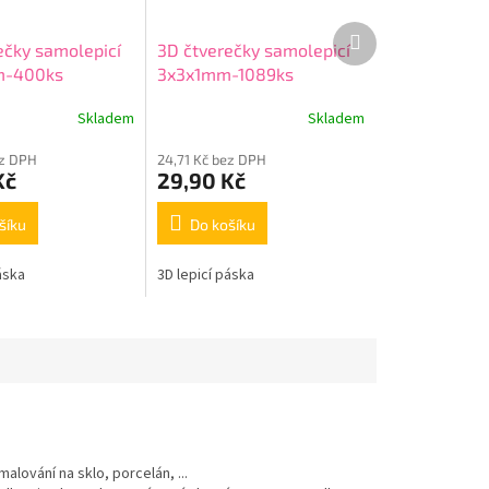
Další
ečky samolepicí
3D čtverečky samolepicí
produkt
m-400ks
3x3x1mm-1089ks
Skladem
Skladem
ez DPH
24,71 Kč bez DPH
Kč
29,90 Kč
šíku
Do košíku
áska
3D lepicí páska
alování na sklo, porcelán, ...