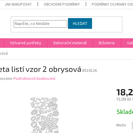
JAK NAKUPOVAT
OBCHODNÍ PODMÍNKY
PODMÍNKY OCHRANY OS
HLEDAT
Výtvarné potřeby
Dekorační materiál
Bižuterie
Gal
ysová
eta listí vzor 2 obrysová
851013A
né
noceno
Podrobnosti hodnocení
ní
18,2
u
15,09 Kč
Měrná
Skla
cena:
ek.
Motiv