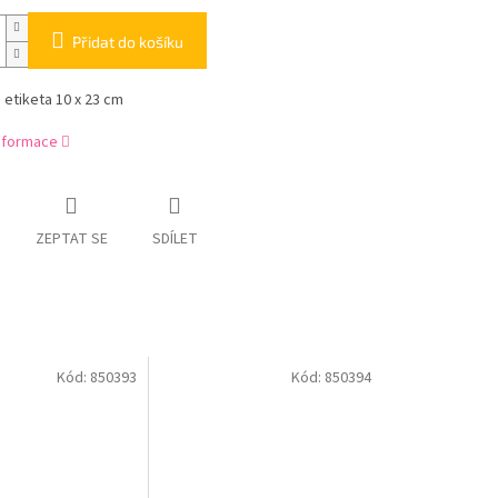
Přidat do košíku
etiketa 10 x 23 cm
informace
ZEPTAT SE
SDÍLET
Kód:
850393
Kód:
850394