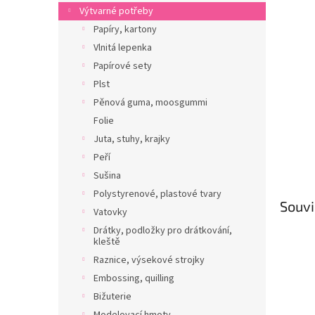
n
Výtvarné potřeby
e
Papíry, kartony
l
Vlnitá lepenka
Papírové sety
Plst
Pěnová guma, moosgummi
Folie
Juta, stuhy, krajky
Peří
Sušina
Polystyrenové, plastové tvary
Souvi
Vatovky
Drátky, podložky pro drátkování,
kleště
Raznice, výsekové strojky
Embossing, quilling
Bižuterie