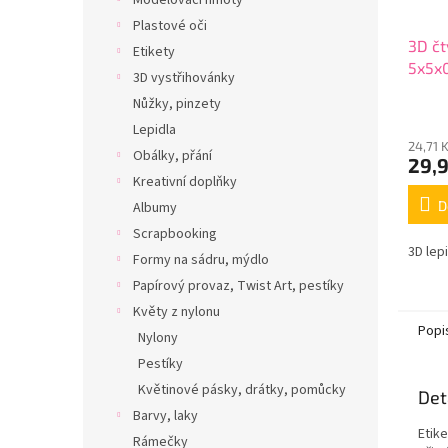
Modelovací hmoty
Plastové oči
3D čt
Etikety
5x5x
3D vystřihovánky
Nůžky, pinzety
Lepidla
24,71 
Obálky, přání
29,
Kreativní doplňky
D
Albumy
Scrapbooking
3D lep
Formy na sádru, mýdlo
Papírový provaz, Twist Art, pestíky
Květy z nylonu
Popi
Nylony
Pestíky
Květinové pásky, drátky, pomůcky
Det
Barvy, laky
Etike
Rámečky