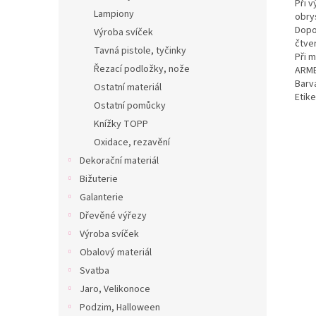
Při 
Lampiony
obrys
Dopo
Výroba svíček
čtve
Tavná pistole, tyčinky
Při 
Řezací podložky, nože
ARME
Barv
Ostatní materiál
Etike
Ostatní pomůcky
Knížky TOPP
Oxidace, rezavění
Dekorační materiál
Bižuterie
Galanterie
Dřevěné výřezy
Výroba svíček
Obalový materiál
Svatba
Jaro, Velikonoce
Podzim, Halloween