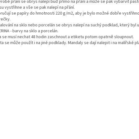
výrobě přání se obrys nalepí buď přímo na přání a může se pak vybarvit pas
u vystřihne a vše se pak nalepí na přání.
ručují se papíry do hmotnosti 220 g/m2, aby je bylo možné dobře vystřihno
rečky.
malování na sklo nebo porcelán se obrys nalepí na suchý podklad, který by
RINA - barvy na sklo a porcelán.
a se musí nechat 48 hodin zaschnout a etiketu potom opatrně sloupnout.
ta se může použít i na jiné podklady. Mandaly se dají nalepit i na malířské p