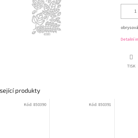
obrysová 
Detailní 
TISK
sející produkty
Kód:
850390
Kód:
850391