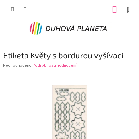
Přejít
NÁKUP
na
obsah
KOŠÍK
Etiketa Květy s bordurou vyšívací
Průměrné
Neohodnoceno
Podrobnosti hodnocení
hodnocení
produktu
je
0,0
z
5
hvězdiček.