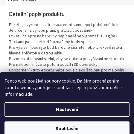
Detailní popis produktu
Etiketa je vyrobena z transparentní samolepicí potištěné folie.
Je určená na výrobu přání, gratulací, pozvánek,...
Etiketu nalepte na barevný papír nejlépe v gramáži 130 g/m2.
Tečkami jsou na etiketě označeny body vpichu.
Pro vyšívání použijte buď barevné šicí nitě nebo lurexové nitě a
hlavně špičatou a ostrou jehlu.
Pozor na utahování stehů, aby se etiketa při vyšívání nezkroutila.
Pro nalepení můžete potom použít i 3D čtverečky.
Upozornění - tuto etiketu nelze použít jako šablonu pro malování
na sklo nebo porcelán.
Tento web používá soubory cookie. Dalším procházením
tohoto webu vyjadřujete souhlas s jejich používáním.. Více
informací
zde
.
Z
á
Nastavení
Vytvořil Shoptet
p
a
t
Souhlasím
Copyright 2026
Duhová planeta
. Všechna práva vyhrazena.
í
VÍTEJTE NA NAŠEM NOVÉM ESHOPU