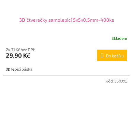
3D čtverečky samolepicí 5x5x0,5mm-400ks
Skladem
24,71 Kč bez DPH
29,90 Kč
Do košíku
3D lepicí páska
Kód:
850391