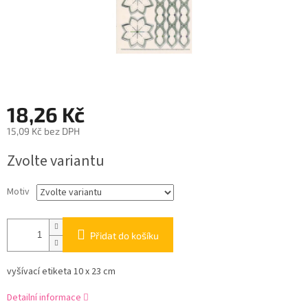
18,26 Kč
15,09 Kč bez DPH
Měrná
Zvolte variantu
cena:
Motiv
Přidat do košíku
vyšívací etiketa 10 x 23 cm
Detailní informace