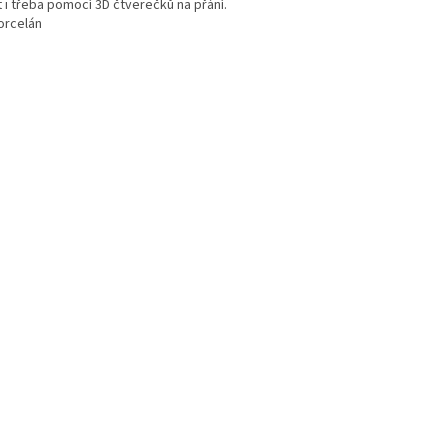
t i třeba pomocí 3D čtverečků na přání.
orcelán