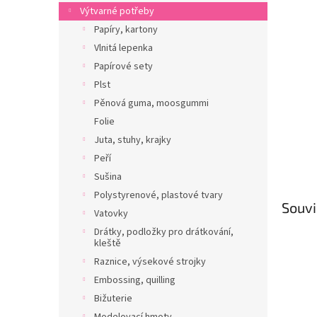
n
Výtvarné potřeby
e
Papíry, kartony
l
Vlnitá lepenka
Papírové sety
Plst
Pěnová guma, moosgummi
Folie
Juta, stuhy, krajky
Peří
Sušina
Polystyrenové, plastové tvary
Souvi
Vatovky
Drátky, podložky pro drátkování,
kleště
Raznice, výsekové strojky
Embossing, quilling
Bižuterie