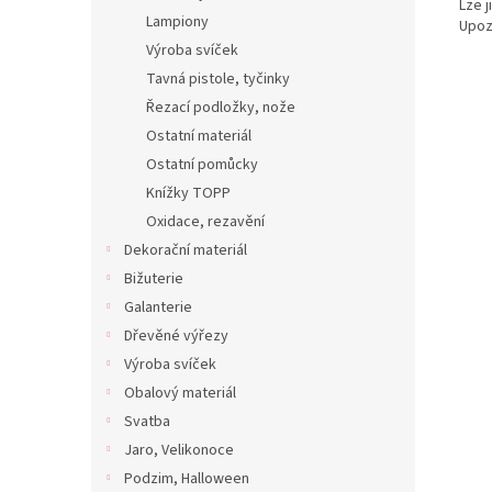
Lze j
Lampiony
Upoz
Výroba svíček
Tavná pistole, tyčinky
Řezací podložky, nože
Ostatní materiál
Ostatní pomůcky
Knížky TOPP
Oxidace, rezavění
Dekorační materiál
Bižuterie
Galanterie
Dřevěné výřezy
Výroba svíček
Obalový materiál
Svatba
Jaro, Velikonoce
Podzim, Halloween