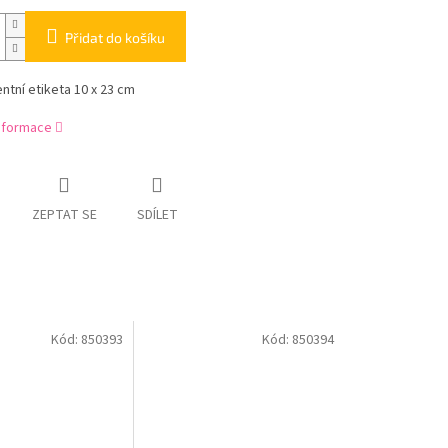
Přidat do košíku
ntní etiketa 10 x 23 cm
informace
ZEPTAT SE
SDÍLET
Kód:
850393
Kód:
850394