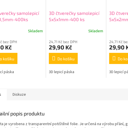
verečky samolepicí
3D čtverečky samolepicí
3D čtver
0,5mm-400ks
5x5x1mm-400 ks
5x5x2m
Skladem
Skladem
Kč bez DPH
24,71 Kč bez DPH
24,71 Kč b
90 Kč
29,90 Kč
29,90 
o košíku
Do košíku
Do ko
icí páska
3D lepicí páska
3D lepicí p
s
Diskuze
ailní popis produktu
ta je vyrobena z transparentní potištěné folie. Je určená na výrobu přání, gr