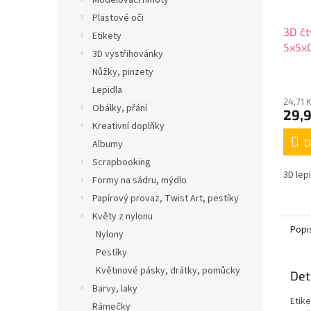
Modelovací hmoty
Plastové oči
3D čt
Etikety
5x5x
3D vystřihovánky
Nůžky, pinzety
Lepidla
24,71 
Obálky, přání
29,
Kreativní doplňky
D
Albumy
Scrapbooking
3D lep
Formy na sádru, mýdlo
Papírový provaz, Twist Art, pestíky
Květy z nylonu
Popi
Nylony
Pestíky
Květinové pásky, drátky, pomůcky
Det
Barvy, laky
Etike
Rámečky