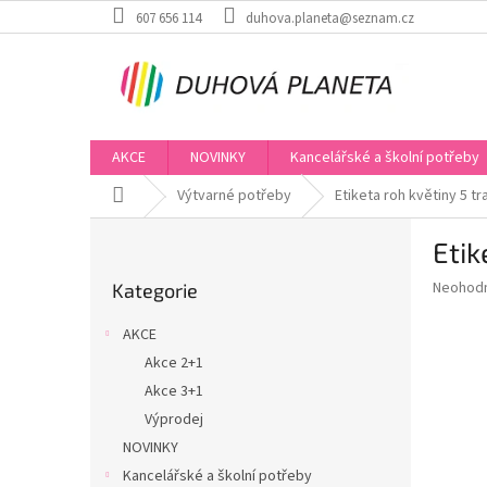
Přejít
607 656 114
duhova.planeta@seznam.cz
na
obsah
AKCE
NOVINKY
Kancelářské a školní potřeby
Domů
Výtvarné potřeby
Etiketa roh květiny 5 t
P
Etik
o
Přeskočit
s
Průměr
Neohod
Kategorie
kategorie
t
hodnoce
r
produkt
AKCE
a
je
Akce 2+1
0,0
n
z
Akce 3+1
n
5
í
Výprodej
hvězdič
p
NOVINKY
a
Kancelářské a školní potřeby