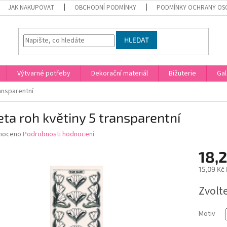
JAK NAKUPOVAT
OBCHODNÍ PODMÍNKY
PODMÍNKY OCHRANY OS
HLEDAT
Výtvarné potřeby
Dekorační materiál
Bižuterie
Gal
ransparentní
eta roh květiny 5 transparentní
né
noceno
Podrobnosti hodnocení
ní
18,2
u
15,09 Kč
Měrná
Zvolt
cena:
ek.
Motiv