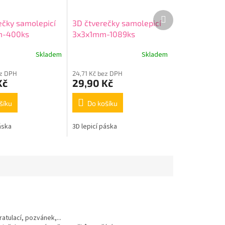
Další
ečky samolepicí
3D čtverečky samolepicí
produkt
m-400ks
3x3x1mm-1089ks
Skladem
Skladem
ez DPH
24,71 Kč bez DPH
Kč
29,90 Kč
šíku
Do košíku
áska
3D lepicí páska
atulací, pozvánek,...