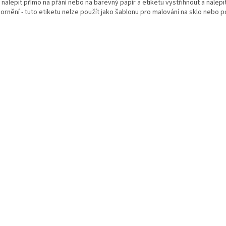
i nalepit přímo na přání nebo na barevný papír a etiketu vystřihnout a nalepi
ornění - tuto etiketu nelze použít jako šablonu pro malování na sklo nebo p