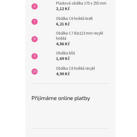
Plastová obálka 175 x 255 mm
2,12 Kč
Obálka C6 hnědá kraft
6,21 Kč
Obálka C7 82x113 mm recykl
hnědá
4,86 Kč
Obálka bílá
1,69 Kč
Obálka C6 hnědá recykl
4,90 Kč
Přijímáme online platby