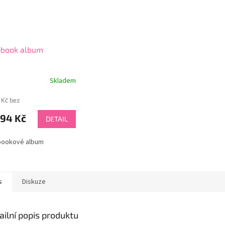
pbook album
Skladem
rné
cení
 Kč bez
ktu
,94 Kč
DETAIL
bookové album
ček.
s
Diskuze
ailní popis produktu