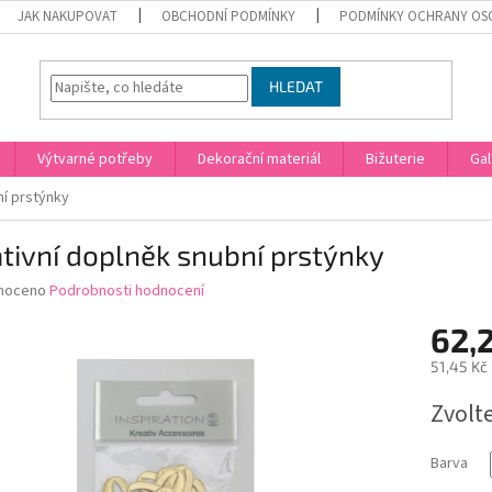
JAK NAKUPOVAT
OBCHODNÍ PODMÍNKY
PODMÍNKY OCHRANY OS
HLEDAT
Výtvarné potřeby
Dekorační materiál
Bižuterie
Gal
ní prstýnky
tivní doplněk snubní prstýnky
né
noceno
Podrobnosti hodnocení
ní
62,
u
51,45 Kč
Měrná
Zvolt
cena:
ek.
Barva