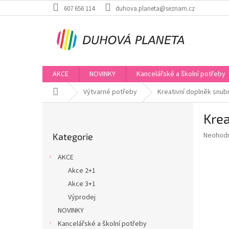
Přejít
607 656 114
duhova.planeta@seznam.cz
na
obsah
AKCE
NOVINKY
Kancelářské a školní potřeby
Domů
Výtvarné potřeby
Kreativní doplněk snub
P
Krea
o
Přeskočit
s
Průměr
Neohod
Kategorie
kategorie
t
hodnoce
r
produkt
AKCE
a
je
Akce 2+1
0,0
n
z
Akce 3+1
n
5
í
Výprodej
hvězdič
p
NOVINKY
a
Kancelářské a školní potřeby