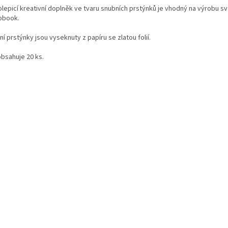
lepicí kreativní doplněk ve tvaru snubních prstýnků je vhodný na výrobu s
pbook.
í prstýnky jsou vyseknuty z papíru se zlatou folií.
obsahuje 20 ks.