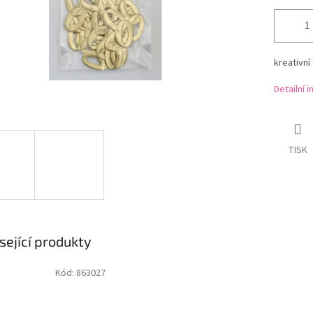
kreativní
Detailní 
TISK
sející produkty
Kód:
863027