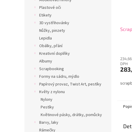
Modelovací hmoty
Plastové oči
Etikety
3D vystřihovánky
Scra
Nůžky, pinzety
Lepidla
Obálky, přání
Průmě
Kreativní doplňky
hodno
234,66
produ
Albumy
DPH
je
283
Scrapbooking
5,0
z
Formy na sádru, mýdlo
5
scrap
Papírový provaz, Twist Art, pestíky
hvězdi
Květy z nylonu
Nylony
Popi
Pestíky
Květinové pásky, drátky, pomůcky
Barvy, laky
Det
Rámečky