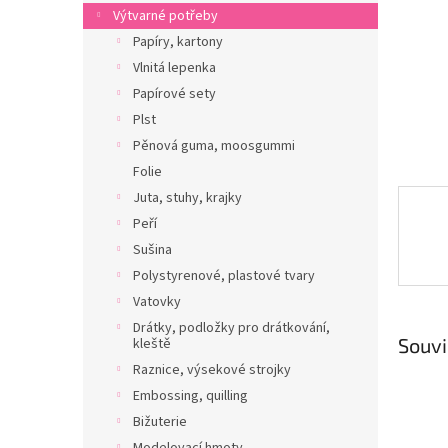
n
Výtvarné potřeby
e
Papíry, kartony
l
Vlnitá lepenka
Papírové sety
Plst
Pěnová guma, moosgummi
Folie
Juta, stuhy, krajky
Peří
Sušina
Polystyrenové, plastové tvary
Vatovky
Drátky, podložky pro drátkování,
Souvi
kleště
Raznice, výsekové strojky
Embossing, quilling
Bižuterie