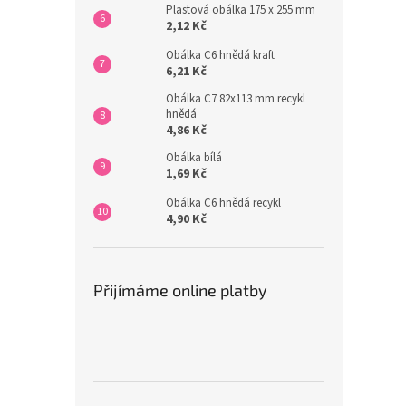
Plastová obálka 175 x 255 mm
2,12 Kč
Obálka C6 hnědá kraft
6,21 Kč
Obálka C7 82x113 mm recykl
hnědá
4,86 Kč
Obálka bílá
1,69 Kč
Obálka C6 hnědá recykl
4,90 Kč
Přijímáme online platby