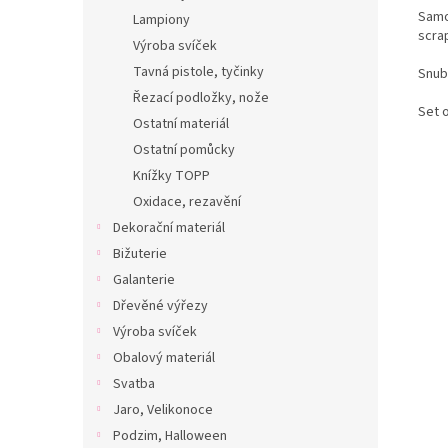
Samo
Lampiony
scra
Výroba svíček
Tavná pistole, tyčinky
Snubn
Řezací podložky, nože
Set 
Ostatní materiál
Ostatní pomůcky
Knížky TOPP
Oxidace, rezavění
Dekorační materiál
Bižuterie
Galanterie
Dřevěné výřezy
Výroba svíček
Obalový materiál
Svatba
Jaro, Velikonoce
Podzim, Halloween