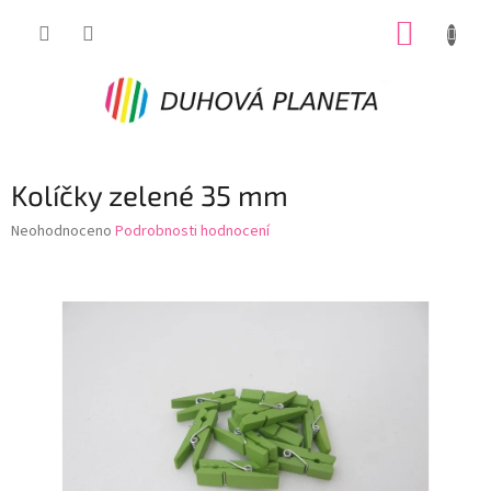
Přejít
NÁKUP
na
obsah
KOŠÍK
Kolíčky zelené 35 mm
Průměrné
Neohodnoceno
Podrobnosti hodnocení
hodnocení
produktu
je
0,0
z
5
hvězdiček.