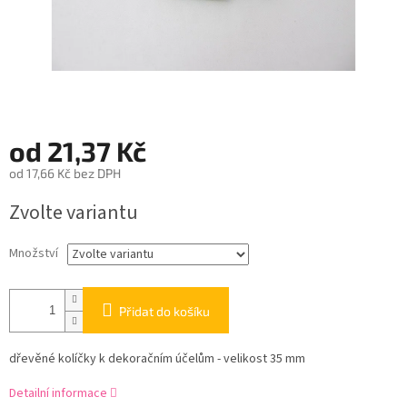
od
21,37 Kč
od
17,66 Kč
bez DPH
Měrná
Zvolte variantu
cena:
Množství
Přidat do košíku
dřevěné kolíčky k dekoračním účelům - velikost 35 mm
Detailní informace