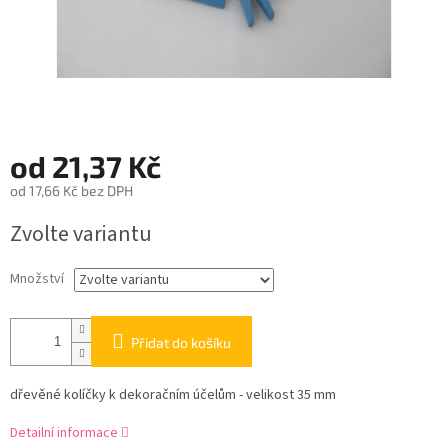
od
21,37 Kč
od
17,66 Kč
bez DPH
Měrná
Zvolte variantu
cena:
Množství
Přidat do košíku
dřevěné kolíčky k dekoračním účelům - velikost 35 mm
Detailní informace