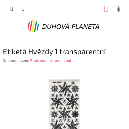
Přejít
NÁKUP
na
obsah
KOŠÍK
Etiketa Hvězdy 1 transparentní
Průměrné
Neohodnoceno
Podrobnosti hodnocení
hodnocení
produktu
je
0,0
z
5
hvězdiček.