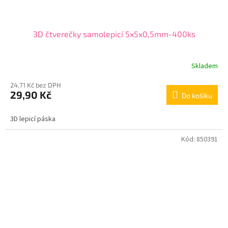
3D čtverečky samolepicí 5x5x0,5mm-400ks
Skladem
24,71 Kč bez DPH
29,90 Kč
Do košíku
3D lepicí páska
Kód:
850391