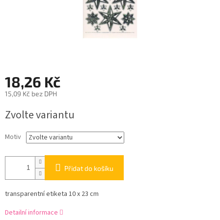
18,26 Kč
15,09 Kč bez DPH
Měrná
Zvolte variantu
cena:
Motiv
Přidat do košíku
transparentní etiketa 10 x 23 cm
Detailní informace