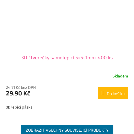
3D čtverečky samolepicí 5x5x1mm-400 ks
Skladem
24,71 Kč bez DPH
29,90 Kč
Do košíku
3D lepicí páska
ZOBRAZIT VŠECHNY SOUVISEJÍCÍ PRODUKTY