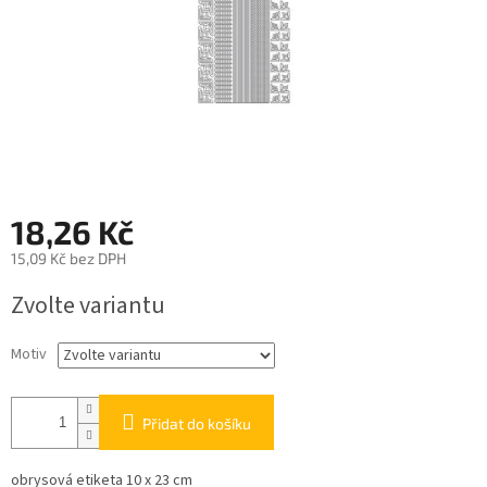
18,26 Kč
15,09 Kč bez DPH
Měrná
Zvolte variantu
cena:
Motiv
Přidat do košíku
obrysová etiketa 10 x 23 cm