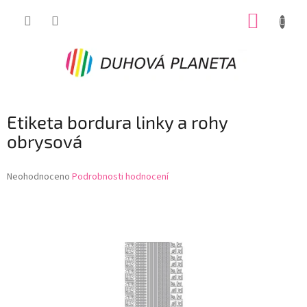
Přejít
NÁKUP
na
obsah
KOŠÍK
Etiketa bordura linky a rohy
obrysová
Průměrné
Neohodnoceno
Podrobnosti hodnocení
hodnocení
produktu
je
0,0
z
5
hvězdiček.