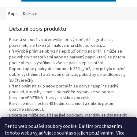
Popis
Diskuze
Detailní popis produktu
Etiketa se používá především při výrobě přání, gratulací,
pozvánek, ale také i při malování na sklo, porcelán, ...
Při výrobě přání se obrys nalepí buď přímo na přání a může se
pak vybarvit pastelkami nebo na barevný papír, který se potom
podle obrysu vystřihne a vše se pak nalepí na přání.
Doporučují se papíry do hmotnosti 220 g/m2, aby je bylo možné
dobře vystřihnout a zároveň drží tvar, pokud by se podlepovaly
3D čtverečky.
Při malování na sklo nebo porcelán se obrys nalepí na suchý
podklad, který byl umyt a odmaštěn. Vybarvuje se potom
barvami ARMERINA - barvy na sklo a porcelán.
Barva se musí nechat 48 hodin zaschnout a etiketu potom
opatrně sloupnout.
Etiketa se může použít i na jiné podklady. Mandaly se dají nalepit
i na malířské plátno a vybarvit akrylovými barvami.
Tento web používá soubory cookie. Dalším procházením
tohoto webu vyjadřujete souhlas s jejich používáním.. Více