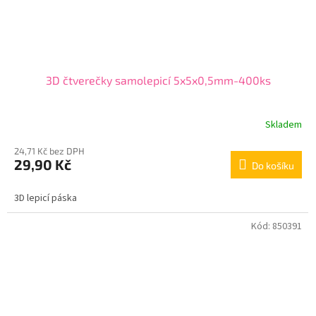
3D čtverečky samolepicí 5x5x0,5mm-400ks
Skladem
24,71 Kč bez DPH
29,90 Kč
Do košíku
3D lepicí páska
Kód:
850391