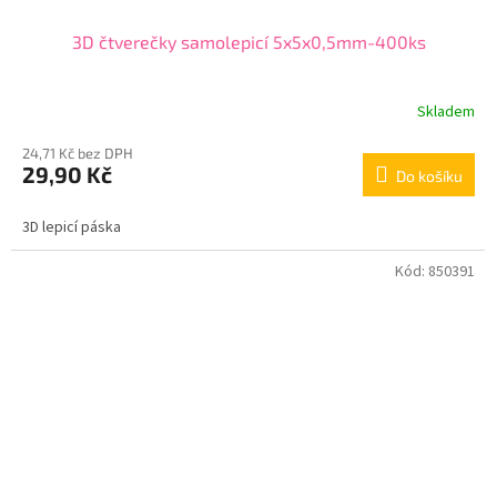
3D čtverečky samolepicí 5x5x0,5mm-400ks
Skladem
24,71 Kč bez DPH
29,90 Kč
Do košíku
3D lepicí páska
Kód:
850391