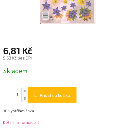
6,81 Kč
5,63 Kč bez DPH
Měrná
Skladem
cena:
Přidat do košíku
3D vystřihovánka
Detailní informace