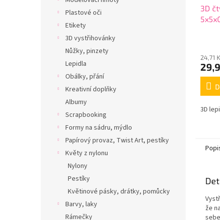
Modelovací hmoty
3D čt
Plastové oči
5x5x
Etikety
3D vystřihovánky
Nůžky, pinzety
24,71 
Lepidla
29,
Obálky, přání
D
Kreativní doplňky
Albumy
3D lep
Scrapbooking
Formy na sádru, mýdlo
Papírový provaz, Twist Art, pestíky
Popi
Květy z nylonu
Nylony
Pestíky
Det
Květinové pásky, drátky, pomůcky
Vyst
Barvy, laky
že n
Rámečky
sebe