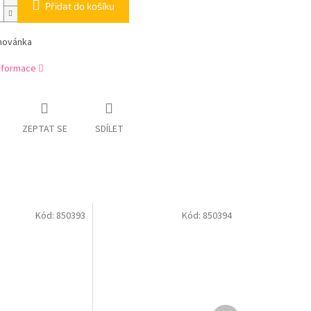
Přidat do košíku
ihovánka
informace
ZEPTAT SE
SDÍLET
Kód:
850393
Kód:
850394
Další