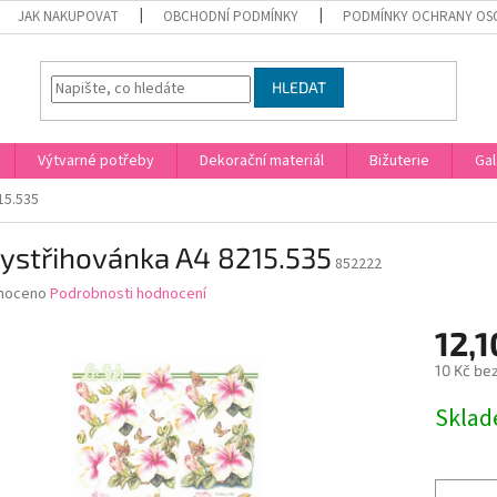
JAK NAKUPOVAT
OBCHODNÍ PODMÍNKY
PODMÍNKY OCHRANY OS
HLEDAT
Výtvarné potřeby
Dekorační materiál
Bižuterie
Gal
15.535
ystřihovánka A4 8215.535
852222
né
noceno
Podrobnosti hodnocení
ní
12,1
u
10 Kč be
Měrná
Skla
cena:
ek.