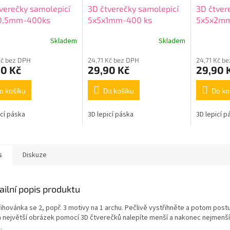
verečky samolepicí
3D čtverečky samolepicí
3D čtver
0,5mm-400ks
5x5x1mm-400 ks
5x5x2m
Skladem
Skladem
Kč bez DPH
24,71 Kč bez DPH
24,71 Kč b
90 Kč
29,90 Kč
29,90 
o košíku
Do košíku
Do ko
icí páska
3D lepicí páska
3D lepicí p
s
Diskuze
ailní popis produktu
řihovánka se 2, popř. 3 motivy na 1 archu. Pečlivě vystřihněte a potom post
a největší obrázek pomocí 3D čtverečků nalepíte menší a nakonec nejmenší
.