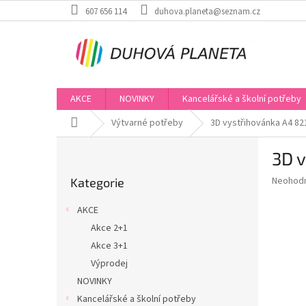
Přejít
607 656 114
duhova.planeta@seznam.cz
na
obsah
AKCE
NOVINKY
Kancelářské a školní potřeby
Domů
Výtvarné potřeby
3D vystřihovánka A4 82
P
3D v
o
Přeskočit
s
Průměr
Neohod
Kategorie
kategorie
t
hodnoce
r
produkt
AKCE
a
je
Akce 2+1
0,0
n
z
Akce 3+1
n
5
í
Výprodej
hvězdič
p
NOVINKY
a
Kancelářské a školní potřeby