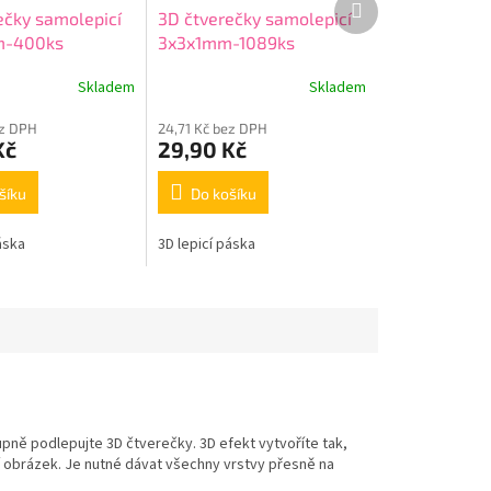
ečky samolepicí
3D čtverečky samolepicí
produkt
m-400ks
3x3x1mm-1089ks
Skladem
Skladem
ez DPH
24,71 Kč bez DPH
Kč
29,90 Kč
šíku
Do košíku
áska
3D lepicí páska
upně podlepujte 3D čtverečky. 3D efekt vytvoříte tak,
 obrázek. Je nutné dávat všechny vrstvy přesně na