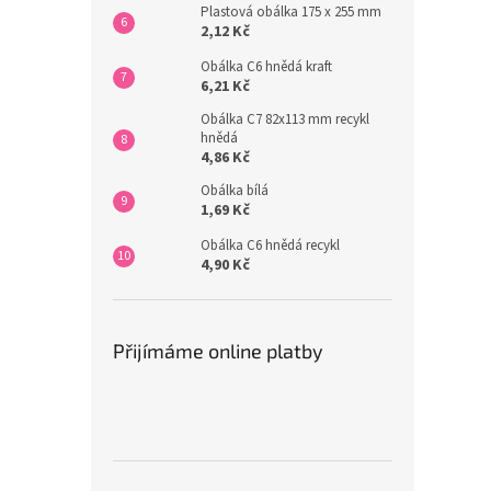
Plastová obálka 175 x 255 mm
2,12 Kč
Obálka C6 hnědá kraft
6,21 Kč
Obálka C7 82x113 mm recykl
hnědá
4,86 Kč
Obálka bílá
1,69 Kč
Obálka C6 hnědá recykl
4,90 Kč
Přijímáme online platby