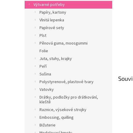
n
Výtvarné potřeby
e
Papíry, kartony
l
Vlnitá lepenka
Papírové sety
Plst
Pěnová guma, moosgummi
Folie
Juta, stuhy, krajky
Peří
Sušina
Souvi
Polystyrenové, plastové tvary
Vatovky
Drátky, podložky pro drátkování,
kleště
Raznice, výsekové strojky
Embossing, quilling
Bižuterie