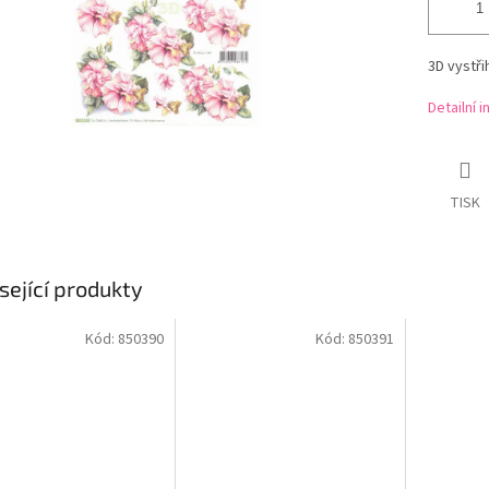
3D vystř
Detailní 
TISK
sející produkty
Kód:
850390
Kód:
850391