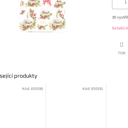
3D vystř
Detailní 
TISK
sející produkty
Kód:
850390
Kód:
850391