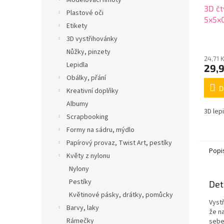
Modelovací hmoty
3D čt
Plastové oči
5x5x
Etikety
3D vystřihovánky
Nůžky, pinzety
24,71 
Lepidla
29,
Obálky, přání
D
Kreativní doplňky
Albumy
3D lep
Scrapbooking
Formy na sádru, mýdlo
Papírový provaz, Twist Art, pestíky
Popi
Květy z nylonu
Nylony
Pestíky
Det
Květinové pásky, drátky, pomůcky
Vyst
Barvy, laky
že n
Rámečky
sebe