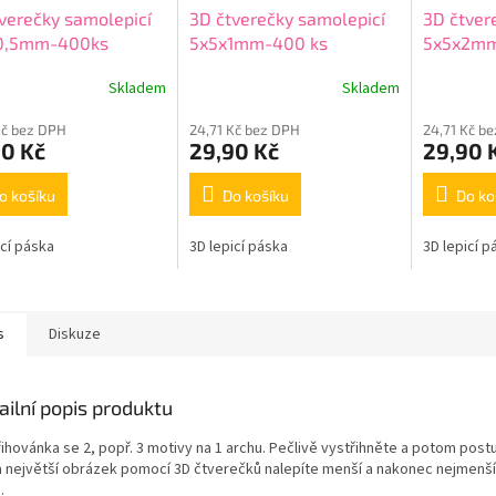
verečky samolepicí
3D čtverečky samolepicí
3D čtver
0,5mm-400ks
5x5x1mm-400 ks
5x5x2m
Skladem
Skladem
Kč bez DPH
24,71 Kč bez DPH
24,71 Kč b
90 Kč
29,90 Kč
29,90 
o košíku
Do košíku
Do ko
icí páska
3D lepicí páska
3D lepicí p
s
Diskuze
ailní popis produktu
řihovánka se 2, popř. 3 motivy na 1 archu. Pečlivě vystřihněte a potom post
a největší obrázek pomocí 3D čtverečků nalepíte menší a nakonec nejmenší
.