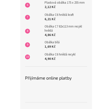
Plastová obálka 175 x 255 mm
2,12 Kč
Obálka C6 hnědá kraft
6,21 Kč
Obálka C7 82x113 mm recykl
hnědá
4,86 Kč
Obálka bílá
1,69 Kč
Obálka C6 hnědá recykl
4,90 Kč
Přijímáme online platby