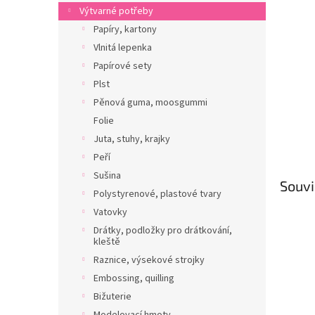
n
Výtvarné potřeby
e
Papíry, kartony
l
Vlnitá lepenka
Papírové sety
Plst
Pěnová guma, moosgummi
Folie
Juta, stuhy, krajky
Peří
Sušina
Souvi
Polystyrenové, plastové tvary
Vatovky
Drátky, podložky pro drátkování,
kleště
Raznice, výsekové strojky
Embossing, quilling
Bižuterie