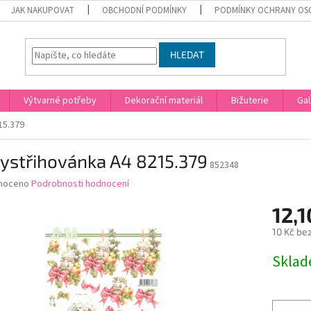
JAK NAKUPOVAT
OBCHODNÍ PODMÍNKY
PODMÍNKY OCHRANY OS
HLEDAT
Výtvarné potřeby
Dekorační materiál
Bižuterie
Gal
15.379
ystřihovánka A4 8215.379
852348
né
noceno
Podrobnosti hodnocení
ní
12,1
u
10 Kč be
Měrná
Skla
cena:
ek.