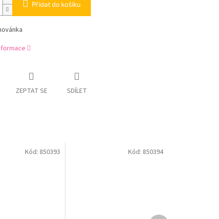
Přidat do košíku
ihovánka
informace
ZEPTAT SE
SDÍLET
Kód:
850393
Kód:
850394
Další