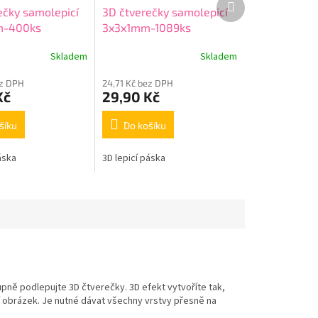
ečky samolepicí
3D čtverečky samolepicí
produkt
m-400ks
3x3x1mm-1089ks
Skladem
Skladem
ez DPH
24,71 Kč bez DPH
Kč
29,90 Kč
šíku
Do košíku
áska
3D lepicí páska
upně podlepujte 3D čtverečky. 3D efekt vytvoříte tak,
 obrázek. Je nutné dávat všechny vrstvy přesně na