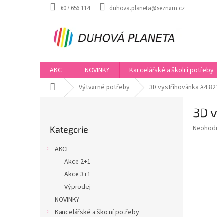
Přejít
607 656 114
duhova.planeta@seznam.cz
na
obsah
AKCE
NOVINKY
Kancelářské a školní potřeby
Domů
Výtvarné potřeby
3D vystřihovánka A4 82
P
3D v
o
Přeskočit
s
Průměr
Neohod
Kategorie
kategorie
t
hodnoce
r
produkt
AKCE
a
je
Akce 2+1
0,0
n
z
Akce 3+1
n
5
í
Výprodej
hvězdič
p
NOVINKY
a
Kancelářské a školní potřeby