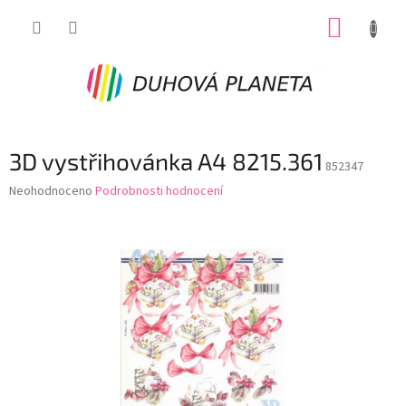
Přejít
NÁKUP
na
obsah
KOŠÍK
3D vystřihovánka A4 8215.361
852347
Průměrné
Neohodnoceno
Podrobnosti hodnocení
hodnocení
produktu
je
0,0
z
5
hvězdiček.