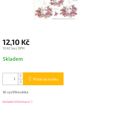
12,10 Kč
10 Kč bez DPH
Měrná
Skladem
cena:
Přidat do košíku
3D vystřihovánka
Detailní informace