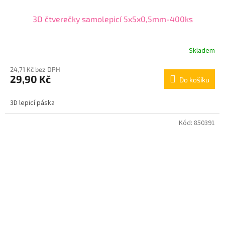
3D čtverečky samolepicí 5x5x0,5mm-400ks
Skladem
24,71 Kč bez DPH
29,90 Kč
Do košíku
3D lepicí páska
Kód:
850391