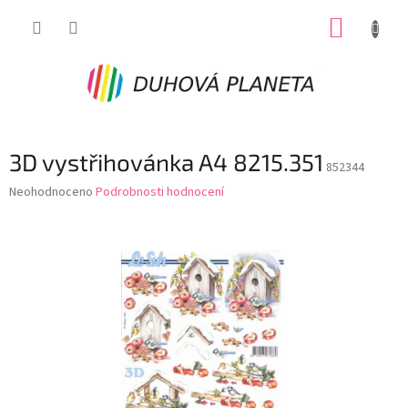
Přejít
NÁKUP
na
obsah
KOŠÍK
3D vystřihovánka A4 8215.351
852344
Průměrné
Neohodnoceno
Podrobnosti hodnocení
hodnocení
produktu
je
0,0
z
5
hvězdiček.