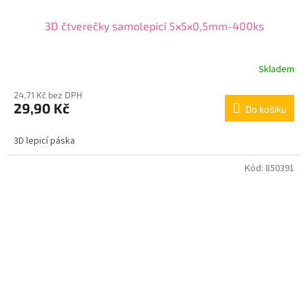
3D čtverečky samolepicí 5x5x0,5mm-400ks
Skladem
24,71 Kč bez DPH
29,90 Kč
Do košíku
3D lepicí páska
Kód:
850391