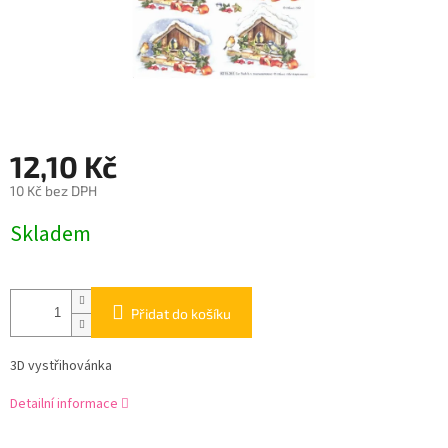
12,10 Kč
10 Kč bez DPH
Měrná
Skladem
cena:
Přidat do košíku
3D vystřihovánka
Detailní informace