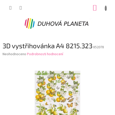
Přejít
NÁKUP
na
obsah
KOŠÍK
3D vystřihovánka A4 8215.323
852078
Průměrné
Neohodnoceno
Podrobnosti hodnocení
hodnocení
produktu
je
0,0
z
5
hvězdiček.