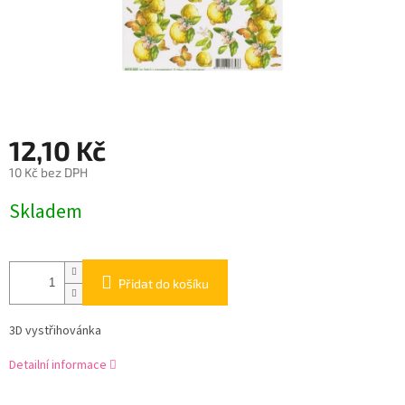
12,10 Kč
10 Kč bez DPH
Měrná
Skladem
cena:
Přidat do košíku
3D vystřihovánka
Detailní informace