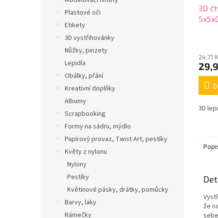
Modelovací hmoty
3D čt
Plastové oči
5x5x
Etikety
3D vystřihovánky
Nůžky, pinzety
24,71 
Lepidla
29,
Obálky, přání
D
Kreativní doplňky
Albumy
3D lep
Scrapbooking
Formy na sádru, mýdlo
Papírový provaz, Twist Art, pestíky
Popi
Květy z nylonu
Nylony
Pestíky
Det
Květinové pásky, drátky, pomůcky
Vyst
Barvy, laky
že n
Rámečky
sebe