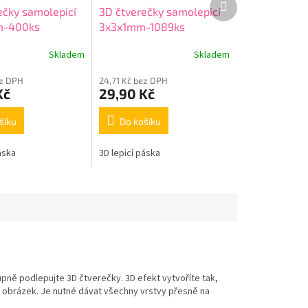
ečky samolepicí
3D čtverečky samolepicí
produkt
m-400ks
3x3x1mm-1089ks
Skladem
Skladem
ez DPH
24,71 Kč bez DPH
Kč
29,90 Kč
šíku
Do košíku
áska
3D lepicí páska
upně podlepujte 3D čtverečky. 3D efekt vytvoříte tak,
 obrázek. Je nutné dávat všechny vrstvy přesně na