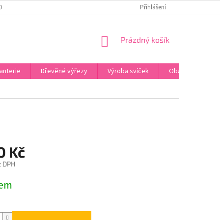
OBNÍCH ÚDAJŮ
ODSTOUPENÍ OD SMLOUVY
Přihlášení
UPLATNĚNÍ REKLAMACE
NÁKUPNÍ
Prázdný košík
KOŠÍK
anterie
Dřevěné výřezy
Výroba svíček
Obalový materiál
0 Kč
z DPH
dem