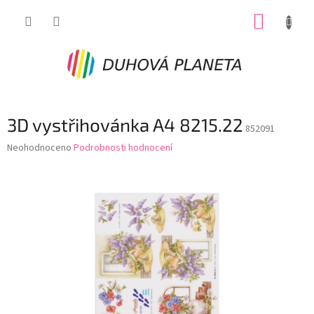
Přejít
NÁKUP
na
obsah
KOŠÍK
3D vystřihovánka A4 8215.22
852091
Průměrné
Neohodnoceno
Podrobnosti hodnocení
hodnocení
produktu
je
0,0
z
5
hvězdiček.