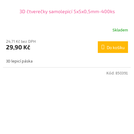
3D čtverečky samolepicí 5x5x0,5mm-400ks
Skladem
24,71 Kč bez DPH
29,90 Kč
Do košíku
3D lepicí páska
Kód:
850391