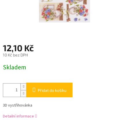
12,10 Kč
10 Kč bez DPH
Měrná
Skladem
cena:
Přidat do košíku
3D vystřihovánka
Detailní informace