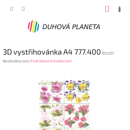
Přejít
NÁKUP
na
obsah
KOŠÍK
3D vystřihovánka A4 777.400
852207
Průměrné
Neohodnoceno
Podrobnosti hodnocení
hodnocení
produktu
je
0,0
z
5
hvězdiček.