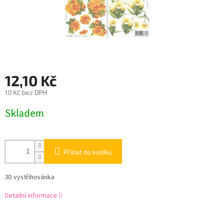
12,10 Kč
10 Kč bez DPH
Měrná
Skladem
cena:
Přidat do košíku
3D vystřihovánka
Detailní informace