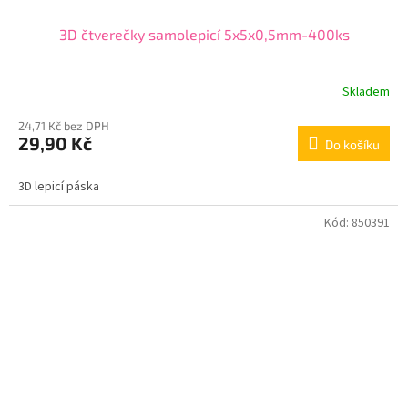
3D čtverečky samolepicí 5x5x0,5mm-400ks
Skladem
24,71 Kč bez DPH
29,90 Kč
Do košíku
3D lepicí páska
Kód:
850391