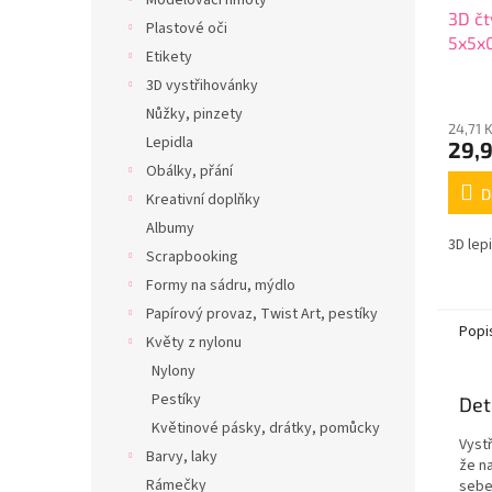
Modelovací hmoty
3D čt
Plastové oči
5x5x
Etikety
3D vystřihovánky
Nůžky, pinzety
24,71 
Lepidla
29,
Obálky, přání
D
Kreativní doplňky
Albumy
3D lep
Scrapbooking
Formy na sádru, mýdlo
Papírový provaz, Twist Art, pestíky
Popi
Květy z nylonu
Nylony
Pestíky
Det
Květinové pásky, drátky, pomůcky
Vyst
Barvy, laky
že n
Rámečky
sebe