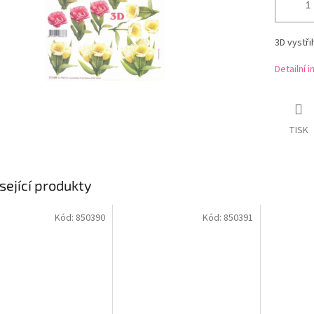
3D vystř
Detailní 
TISK
sející produkty
Kód:
850390
Kód:
850391