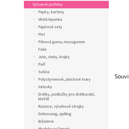
n
Výtvarné potřeby
e
Papíry, kartony
l
Vlnitá lepenka
Papírové sety
Plst
Pěnová guma, moosgummi
Folie
Juta, stuhy, krajky
Peří
Sušina
Souvi
Polystyrenové, plastové tvary
Vatovky
Drátky, podložky pro drátkování,
kleště
Raznice, výsekové strojky
Embossing, quilling
Bižuterie