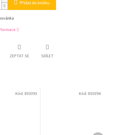
Přidat do košíku
ihovánka
informace
ZEPTAT SE
SDÍLET
Kód:
850393
Kód:
850394
Další