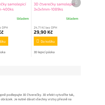
ečky samolepicí
3D čtverečky samolepicí
produkt
m-400ks
3x3x1mm-1089ks
Skladem
Skladem
ez DPH
24,71 Kč bez DPH
Kč
29,90 Kč
šíku
Do košíku
áska
3D lepicí páska
upně podlepujte 3D čtverečky. 3D efekt vytvoříte tak,
 obrázek. Je nutné dávat všechny vrstvy přesně na