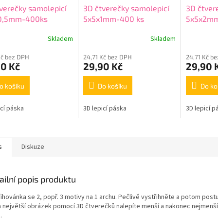
verečky samolepicí
3D čtverečky samolepicí
3D čtver
0,5mm-400ks
5x5x1mm-400 ks
5x5x2m
Skladem
Skladem
Kč bez DPH
24,71 Kč bez DPH
24,71 Kč b
90 Kč
29,90 Kč
29,90 
o košíku
Do košíku
Do ko
icí páska
3D lepicí páska
3D lepicí p
s
Diskuze
ailní popis produktu
řihovánka se 2, popř. 3 motivy na 1 archu. Pečlivě vystřihněte a potom post
a největší obrázek pomocí 3D čtverečků nalepíte menší a nakonec nejmenší
.