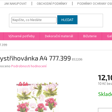
JAK NAKUPOVAT
OBCHODNÍ PODMÍNKY
PODMÍNKY OCHRANY OS
HLEDAT
Výtvarné potřeby
Dekorační materiál
Bižuterie
Gal
7.399
ystřihovánka A4 777.399
852206
né
noceno
Podrobnosti hodnocení
ní
12,1
u
10 Kč be
Měrná
Skla
cena:
ek.