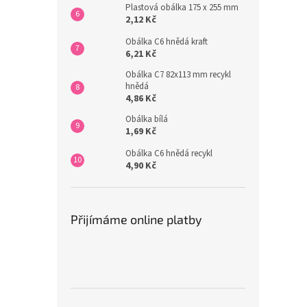
Plastová obálka 175 x 255 mm
2,12 Kč
Obálka C6 hnědá kraft
6,21 Kč
Obálka C7 82x113 mm recykl
hnědá
4,86 Kč
Obálka bílá
1,69 Kč
Obálka C6 hnědá recykl
4,90 Kč
Přijímáme online platby