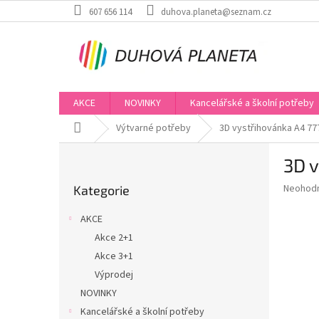
Přejít
607 656 114
duhova.planeta@seznam.cz
na
obsah
AKCE
NOVINKY
Kancelářské a školní potřeby
Domů
Výtvarné potřeby
3D vystřihovánka A4 77
P
3D v
o
Přeskočit
s
Průměr
Neohod
Kategorie
kategorie
t
hodnoce
r
produkt
AKCE
a
je
Akce 2+1
0,0
n
z
Akce 3+1
n
5
í
Výprodej
hvězdič
p
NOVINKY
a
Kancelářské a školní potřeby