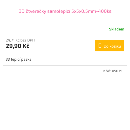
3D čtverečky samolepicí 5x5x0,5mm-400ks
Skladem
24,71 Kč bez DPH
29,90 Kč
Do košíku
3D lepicí páska
Kód:
850391