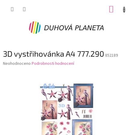
Přejít
NÁKUP
na
obsah
KOŠÍK
3D vystřihovánka A4 777.290
852189
Průměrné
Neohodnoceno
Podrobnosti hodnocení
hodnocení
produktu
je
0,0
z
5
hvězdiček.