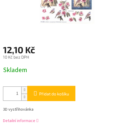
12,10 Kč
10 Kč bez DPH
Měrná
Skladem
cena:
Přidat do košíku
3D vystřihovánka
Detailní informace