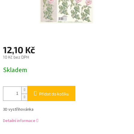
12,10 Kč
10 Kč bez DPH
Měrná
Skladem
cena:
Přidat do košíku
3D vystřihovánka
Detailní informace