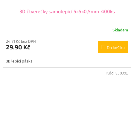
3D čtverečky samolepicí 5x5x0,5mm-400ks
Skladem
24,71 Kč bez DPH
29,90 Kč
Do košíku
3D lepicí páska
Kód:
850391