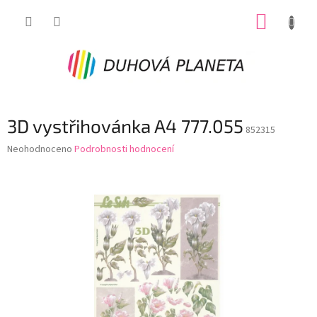
Přejít
NÁKUP
na
obsah
KOŠÍK
3D vystřihovánka A4 777.055
852315
Průměrné
Neohodnoceno
Podrobnosti hodnocení
hodnocení
produktu
je
0,0
z
5
hvězdiček.