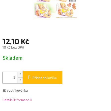
12,10 Kč
10 Kč bez DPH
Měrná
Skladem
cena:
Přidat do košíku
3D vystřihovánka
Detailní informace