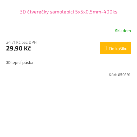
3D čtverečky samolepicí 5x5x0,5mm-400ks
Skladem
24,71 Kč bez DPH
29,90 Kč
Do košíku
3D lepicí páska
Kód:
850391