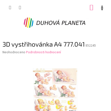
Přejít
NÁKUP
na
obsah
KOŠÍK
3D vystřihovánka A4 777.041
852245
Průměrné
Neohodnoceno
Podrobnosti hodnocení
hodnocení
produktu
je
0,0
z
5
hvězdiček.