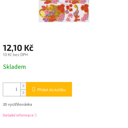
12,10 Kč
10 Kč bez DPH
Měrná
Skladem
cena:
Přidat do košíku
3D vystřihovánka
Detailní informace