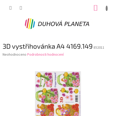
Přejít
NÁKUP
na
obsah
KOŠÍK
3D vystřihovánka A4 4169.149
852011
Průměrné
Neohodnoceno
Podrobnosti hodnocení
hodnocení
produktu
je
0,0
z
5
hvězdiček.