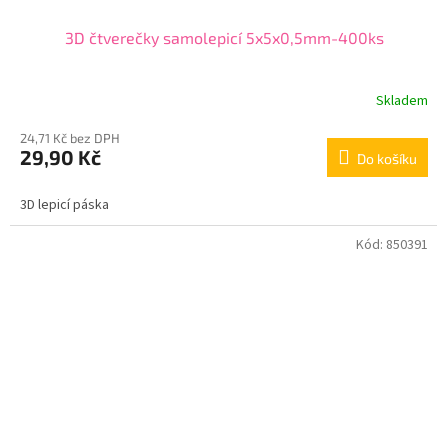
3D čtverečky samolepicí 5x5x0,5mm-400ks
Skladem
24,71 Kč bez DPH
29,90 Kč
Do košíku
3D lepicí páska
Kód:
850391