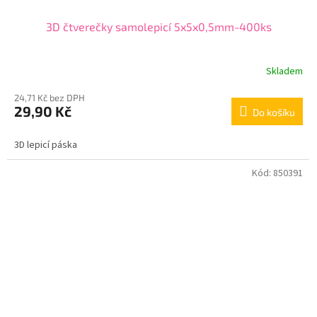
3D čtverečky samolepicí 5x5x0,5mm-400ks
Skladem
24,71 Kč bez DPH
29,90 Kč
Do košíku
3D lepicí páska
Kód:
850391