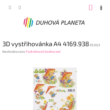
Přejít
NÁKUP
na
obsah
KOŠÍK
3D vystřihovánka A4 4169.938
852023
Průměrné
Neohodnoceno
Podrobnosti hodnocení
hodnocení
produktu
je
0,0
z
5
hvězdiček.