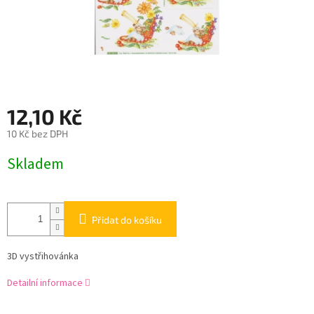
12,10 Kč
10 Kč bez DPH
Měrná
Skladem
cena:
Přidat do košíku
3D vystřihovánka
Detailní informace