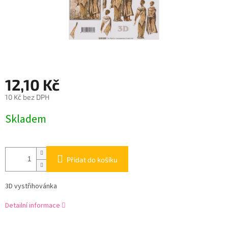
12,10 Kč
10 Kč bez DPH
Měrná
Skladem
cena:
Přidat do košíku
3D vystřihovánka
Detailní informace