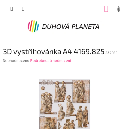
Přejít
NÁKUP
na
obsah
KOŠÍK
3D vystřihovánka A4 4169.825
852038
Průměrné
Neohodnoceno
Podrobnosti hodnocení
hodnocení
produktu
je
0,0
z
5
hvězdiček.