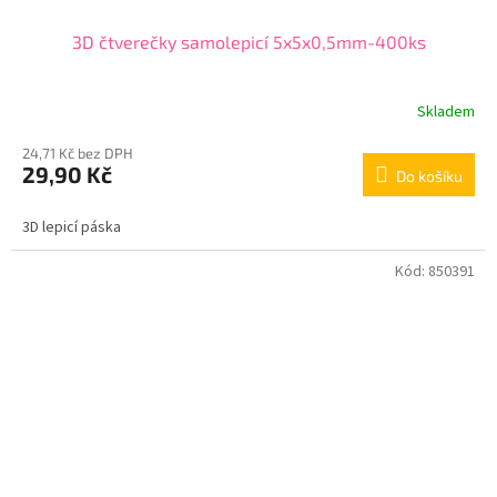
3D čtverečky samolepicí 5x5x0,5mm-400ks
Skladem
24,71 Kč bez DPH
29,90 Kč
Do košíku
3D lepicí páska
Kód:
850391