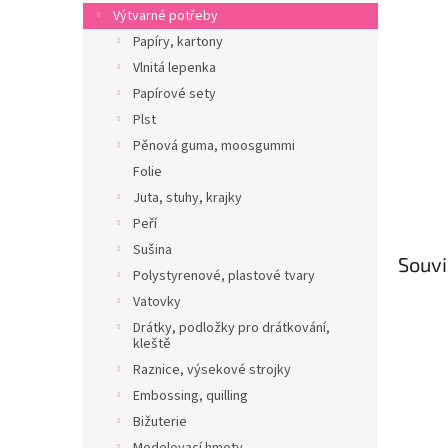
n
Výtvarné potřeby
e
Papíry, kartony
l
Vlnitá lepenka
Papírové sety
Plst
Pěnová guma, moosgummi
Folie
Juta, stuhy, krajky
Peří
Sušina
Souvi
Polystyrenové, plastové tvary
Vatovky
Drátky, podložky pro drátkování,
kleště
Raznice, výsekové strojky
Embossing, quilling
Bižuterie