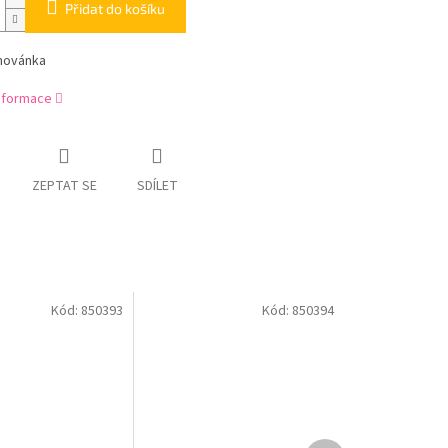
Přidat do košíku
ihovánka
informace
ZEPTAT SE
SDÍLET
Kód:
850393
Kód:
850394
Další