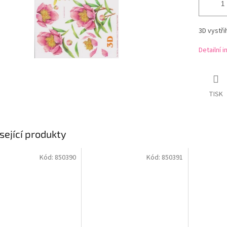
3D vystř
Detailní 
TISK
sející produkty
Kód:
850390
Kód:
850391