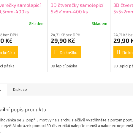
verečky samolepicí
3D čtverečky samolepicí
3D čtver
0,5mm-400ks
5x5x1mm-400 ks
5x5x2m
Skladem
Skladem
Kč bez DPH
24,71 Kč bez DPH
24,71 Kč b
90 Kč
29,90 Kč
29,90 
o košíku
Do košíku
Do ko
icí páska
3D lepicí páska
3D lepicí p
s
Diskuze
ailní popis produktu
řihovánka se 2, popř. 3 motivy na 1 archu. Pečlivě vystřihněte a potom post
a největší obrázek pomocí 3D čtverečků nalepíte menší a nakonec nejmenší
.