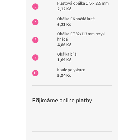
Plastová obálka 175 x 255 mm
2,12 Kč
Obálka C6 hnědá kraft
6,21 Kč
Obálka C7 82x113 mm recykl
hnědá
4,86 Kč
Obálka bílá
1,69 Kč
Koule polystyren
5,34 Kč
Přijímáme online platby