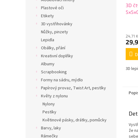
Modelovací hmoty
3D čt
Plastové oči
5x5x
Etikety
3D vystřihovánky
Nůžky, pinzety
24,71 
Lepidla
29,
Obálky, přání
D
Kreativní doplňky
Albumy
3D lep
Scrapbooking
Formy na sádru, mýdlo
Papírový provaz, Twist Art, pestíky
Popi
Květy z nylonu
Nylony
Pestíky
Det
Květinové pásky, drátky, pomůcky
Vyst
Barvy, laky
že n
Rámečky
sebe