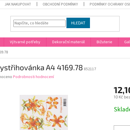
JAK NAKUPOVAT
OBCHODNÍ PODMÍNKY
PODMÍNKY OCHRANY OS
HLEDAT
Výtvarné potřeby
Dekorační materiál
Bižuterie
Gal
69.78
ystřihovánka A4 4169.78
852117
né
noceno
Podrobnosti hodnocení
ní
12,1
u
10 Kč be
Měrná
Skla
cena:
ek.