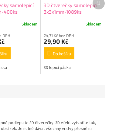
ečky samolepicí
3D čtverečky samolepicí
produkt
m-400ks
3x3x1mm-1089ks
Skladem
Skladem
ez DPH
24,71 Kč bez DPH
Kč
29,90 Kč
šíku
Do košíku
áska
3D lepicí páska
upně podlepujte 3D čtverečky. 3D efekt vytvoříte tak,
 obrázek. Je nutné dávat všechny vrstvy přesně na