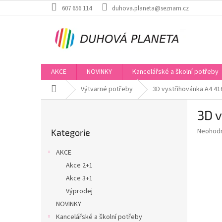
Přejít
607 656 114
duhova.planeta@seznam.cz
na
obsah
AKCE
NOVINKY
Kancelářské a školní potřeby
Domů
Výtvarné potřeby
3D vystřihovánka A4 41
P
3D v
o
Přeskočit
s
Průměr
Neohod
Kategorie
kategorie
t
hodnoce
r
produkt
AKCE
a
je
Akce 2+1
0,0
n
z
Akce 3+1
n
5
í
Výprodej
hvězdič
p
NOVINKY
a
Kancelářské a školní potřeby