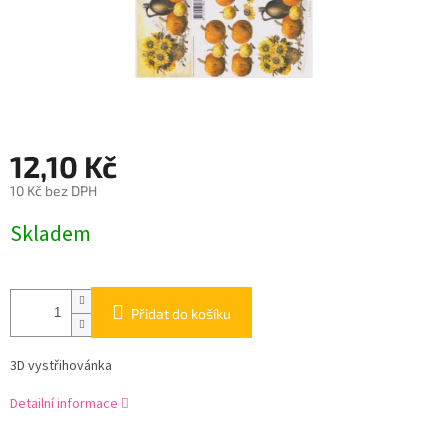
12,10 Kč
10 Kč bez DPH
Měrná
Skladem
cena:
Přidat do košíku
3D vystřihovánka
Detailní informace