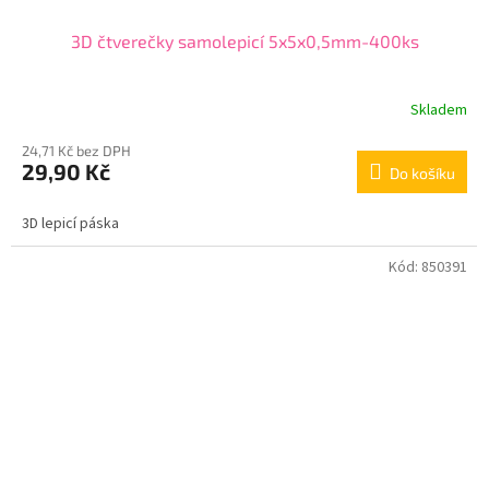
3D čtverečky samolepicí 5x5x0,5mm-400ks
Skladem
24,71 Kč bez DPH
29,90 Kč
Do košíku
3D lepicí páska
Kód:
850391