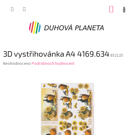
Přejít
NÁKUP
na
obsah
KOŠÍK
3D vystřihovánka A4 4169.634
852125
Průměrné
Neohodnoceno
Podrobnosti hodnocení
hodnocení
produktu
je
0,0
z
5
hvězdiček.