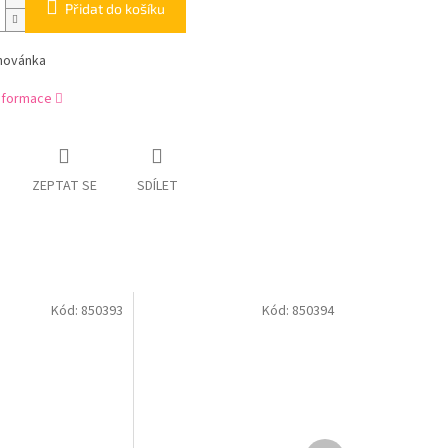
Přidat do košíku
ihovánka
informace
ZEPTAT SE
SDÍLET
Kód:
850393
Kód:
850394
Další