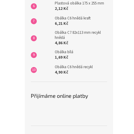
Plastová obálka 175 x 255 mm
2,12 Kč
Obálka C6 hnědá kraft
6,21 Kč
Obálka C7 82x113 mm recykl
hnědá
4,86 Kč
Obálka bílá
1,69 Kč
Obálka C6 hnědá recykl
4,90 Kč
Přijímáme online platby