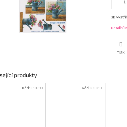
3D vystř
Detailní 
TISK
sející produkty
Kód:
850390
Kód:
850391