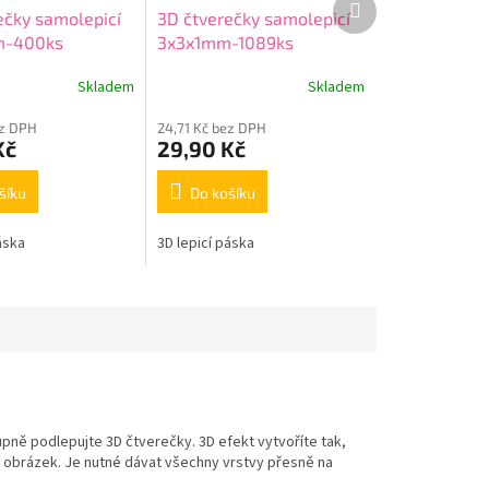
ečky samolepicí
3D čtverečky samolepicí
produkt
m-400ks
3x3x1mm-1089ks
Skladem
Skladem
ez DPH
24,71 Kč bez DPH
Kč
29,90 Kč
šíku
Do košíku
áska
3D lepicí páska
upně podlepujte 3D čtverečky. 3D efekt vytvoříte tak,
 obrázek. Je nutné dávat všechny vrstvy přesně na