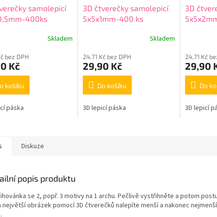
verečky samolepicí
3D čtverečky samolepicí
3D čtver
0,5mm-400ks
5x5x1mm-400 ks
5x5x2m
Skladem
Skladem
Kč bez DPH
24,71 Kč bez DPH
24,71 Kč b
90 Kč
29,90 Kč
29,90 
o košíku
Do košíku
Do ko
icí páska
3D lepicí páska
3D lepicí p
s
Diskuze
ailní popis produktu
řihovánka se 2, popř. 3 motivy na 1 archu. Pečlivě vystřihněte a potom post
a největší obrázek pomocí 3D čtverečků nalepíte menší a nakonec nejmenší
.