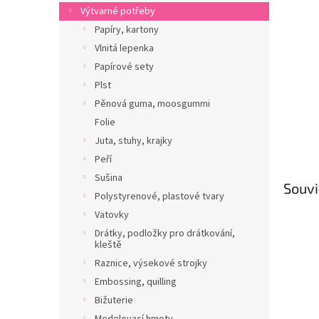
n
Výtvarné potřeby
e
Papíry, kartony
l
Vlnitá lepenka
Papírové sety
Plst
Pěnová guma, moosgummi
Folie
Juta, stuhy, krajky
Peří
Sušina
Souvi
Polystyrenové, plastové tvary
Vatovky
Drátky, podložky pro drátkování,
kleště
Raznice, výsekové strojky
Embossing, quilling
Bižuterie