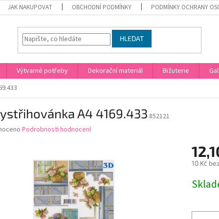
JAK NAKUPOVAT
OBCHODNÍ PODMÍNKY
PODMÍNKY OCHRANY OS
HLEDAT
Výtvarné potřeby
Dekorační materiál
Bižuterie
Gal
69.433
vystřihovánka A4 4169.433
852121
né
noceno
Podrobnosti hodnocení
ní
12,1
u
10 Kč be
Měrná
Skla
cena:
ek.