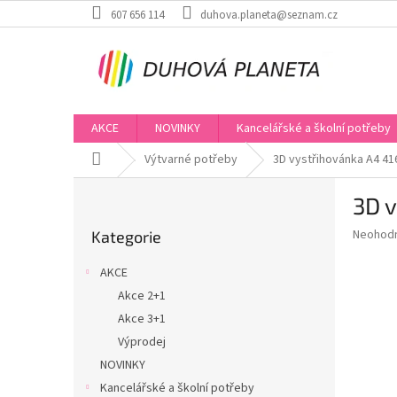
Přejít
607 656 114
duhova.planeta@seznam.cz
na
obsah
AKCE
NOVINKY
Kancelářské a školní potřeby
Domů
Výtvarné potřeby
3D vystřihovánka A4 41
P
3D 
o
Přeskočit
s
Průměr
Neohod
Kategorie
kategorie
t
hodnoce
r
produkt
AKCE
a
je
Akce 2+1
0,0
n
z
Akce 3+1
n
5
í
Výprodej
hvězdič
p
NOVINKY
a
Kancelářské a školní potřeby