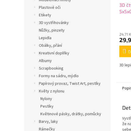
Modelovací hmoty
3D čt
Plastové oči
5x5x
Etikety
3D vystřihovánky
Nůžky, pinzety
24,71 
Lepidla
29,
Obálky, přání
D
Kreativní doplňky
Albumy
3D lep
Scrapbooking
Formy na sádru, mýdlo
Papírový provaz, Twist Art, pestíky
Popi
Květy z nylonu
Nylony
Pestíky
Det
Květinové pásky, drátky, pomůcky
Vyst
Barvy, laky
že n
Rámečky
sebe