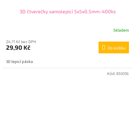
3D čtverečky samolepicí 5x5x0,5mm-400ks
Skladem
24,71 Kč bez DPH
29,90 Kč
Do košíku
3D lepicí páska
Kód:
850391