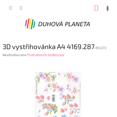
Přejít
NÁKUP
na
obsah
KOŠÍK
3D vystřihovánka A4 4169.287
852272
Průměrné
Neohodnoceno
Podrobnosti hodnocení
hodnocení
produktu
je
0,0
z
5
hvězdiček.