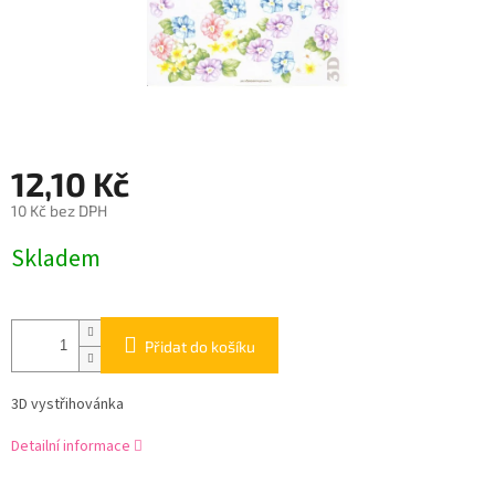
12,10 Kč
10 Kč bez DPH
Měrná
Skladem
cena:
Přidat do košíku
3D vystřihovánka
Detailní informace