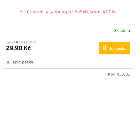
3D čtverečky samolepicí 5x5x0,5mm-400ks
Skladem
24,71 Kč bez DPH
29,90 Kč
Do košíku
3D lepicí páska
Kód:
850391