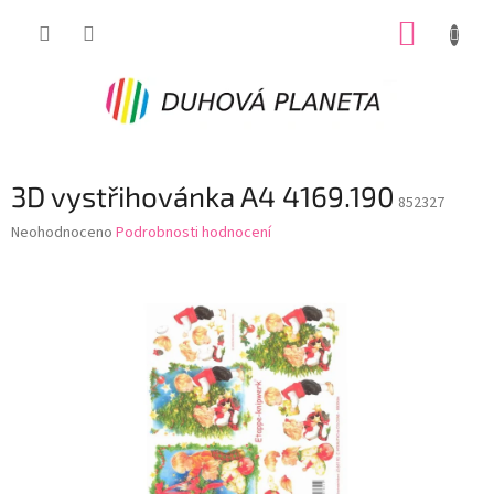
Přejít
NÁKUP
na
obsah
KOŠÍK
3D vystřihovánka A4 4169.190
852327
Průměrné
Neohodnoceno
Podrobnosti hodnocení
hodnocení
produktu
je
0,0
z
5
hvězdiček.