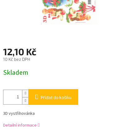
12,10 Kč
10 Kč bez DPH
Měrná
Skladem
cena:
Přidat do košíku
3D vystřihovánka
Detailní informace