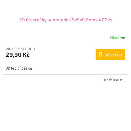
3D čtverečky samolepicí 5x5x0,5mm-400ks
Skladem
24,71 Kč bez DPH
29,90 Kč
Do košíku
3D lepicí páska
Kód:
850391