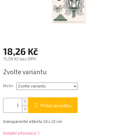
18,26 Kč
15,09 Kč bez DPH
Měrná
Zvolte variantu
cena:
Motiv
Přidat do košíku
transparentní etiketa 10 x 23 cm
Detailní informace