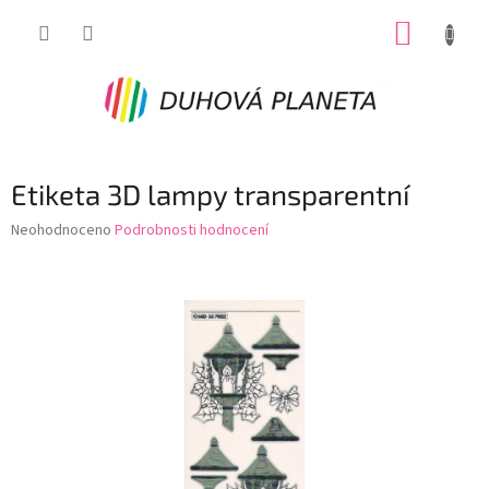
Přejít
NÁKUP
na
obsah
KOŠÍK
Etiketa 3D lampy transparentní
Průměrné
Neohodnoceno
Podrobnosti hodnocení
hodnocení
produktu
je
0,0
z
5
hvězdiček.