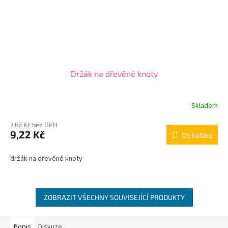
Držák na dřevěné knoty
Skladem
Průměrné
hodnocení
7,62 Kč bez DPH
produktu
9,22 Kč
je
Do košíku
3,0
z
držák na dřevěné knoty
5
hvězdiček.
ZOBRAZIT VŠECHNY SOUVISEJÍCÍ PRODUKTY
Popis
Diskuze