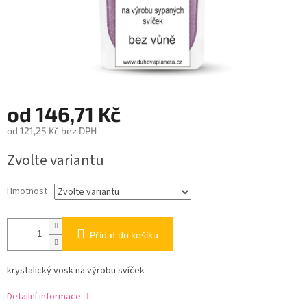
od
146,71 Kč
od
121,25 Kč
bez DPH
Měrná
Zvolte variantu
cena:
Hmotnost
Přidat do košíku
krystalický vosk na výrobu svíček
Detailní informace