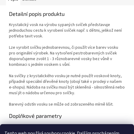
Detailní popis produktu
Krystalický vosk na výrobu sypaných svíček představuje
jednoduchou cestu k vyrobení svíček např. s dětmi, jelikož není
potřeba tavit vosk.
Lze vyrobit svíčku jednobarevnou, či použít více barev vosku
pro originální výrobek. Na vytvoření pestrobarevných svíček
doporučujeme zvolit 1 - 3 různobarevné vosky bez vůně v
kombinaci s jedním voskem s vůní.
Na svíčky z krystalického vosku je nutné použít voskové knoty,
případně speciální dřevěné knoty (obojí také v prodeji v našem
e-shopu). Nádoba na svíčku musí být skleněná - silnostěnná nebo
musí jít o nádobu určenou pro svíčky.
Barevný odstín vosku se může od zobrazeného mírně lišit.
Doplňkové parametry
Kategorie
:
Výtvarné potřeby
Tento web používá soubory cookie. Dalším procházením