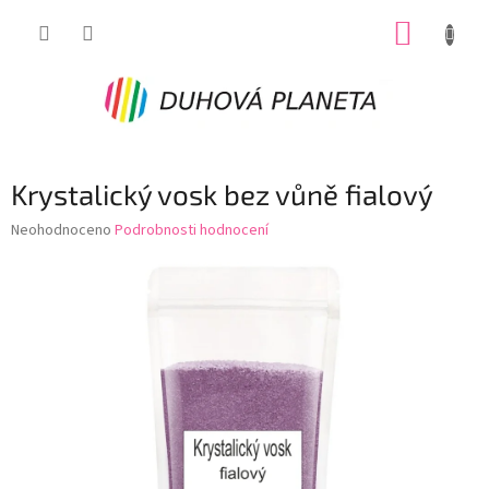
Přejít
NÁKUP
na
obsah
KOŠÍK
Krystalický vosk bez vůně fialový
Průměrné
Neohodnoceno
Podrobnosti hodnocení
hodnocení
produktu
je
0,0
z
5
hvězdiček.