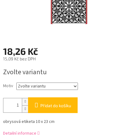
18,26 Kč
15,09 Kč bez DPH
Měrná
Zvolte variantu
cena:
Motiv
Přidat do košíku
obrysová etiketa 10 x 23 cm
Detailní informace