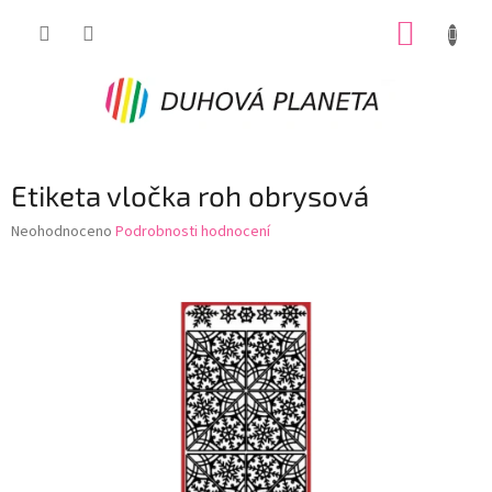
Přejít
NÁKUP
na
obsah
KOŠÍK
Etiketa vločka roh obrysová
Průměrné
Neohodnoceno
Podrobnosti hodnocení
hodnocení
produktu
je
0,0
z
5
hvězdiček.