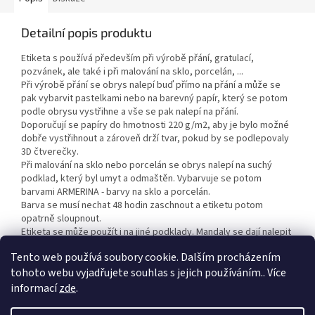
Detailní popis produktu
Etiketa s používá především při výrobě přání, gratulací,
pozvánek, ale také i při malování na sklo, porcelán, ...
Při výrobě přání se obrys nalepí buď přímo na přání a může se
pak vybarvit pastelkami nebo na barevný papír, který se potom
podle obrysu vystřihne a vše se pak nalepí na přání.
Doporučují se papíry do hmotnosti 220 g/m2, aby je bylo možné
dobře vystřihnout a zároveň drží tvar, pokud by se podlepovaly
3D čtverečky.
Při malování na sklo nebo porcelán se obrys nalepí na suchý
podklad, který byl umyt a odmaštěn. Vybarvuje se potom
barvami ARMERINA - barvy na sklo a porcelán.
Barva se musí nechat 48 hodin zaschnout a etiketu potom
opatrně sloupnout.
Etiketa se může použít i na jiné podklady. Mandaly se dají nalepit
i na malířské plátno a vybarvit akrylovými barvami.
Tento web používá soubory cookie. Dalším procházením
tohoto webu vyjadřujete souhlas s jejich používáním.. Více
informací
zde
.
Z