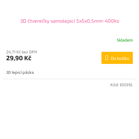
3D čtverečky samolepicí 5x5x0,5mm-400ks
Skladem
24,71 Kč bez DPH
29,90 Kč
Do košíku
3D lepicí páska
Kód:
850391