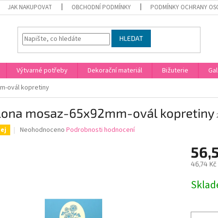
JAK NAKUPOVAT
OBCHODNÍ PODMÍNKY
PODMÍNKY OCHRANY OS
HLEDAT
Výtvarné potřeby
Dekorační materiál
Bižuterie
Gal
m-ovál kopretiny
lona mosaz-65x92mm-ovál kopretiny
Průměrné
Neohodnoceno
Podrobnosti hodnocení
ej
hodnocení
produktu
56,
je
46,74 Kč
0,0
z
Měrná
Skla
5
cena:
hvězdiček.