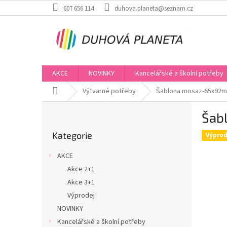
Přejít
607 656 114
duhova.planeta@seznam.cz
na
obsah
AKCE
NOVINKY
Kancelářské a školní potřeby
Domů
Výtvarné potřeby
Šablona mosaz-65x92m
P
Šab
o
Přeskočit
s
Kategorie
kategorie
Výprod
t
r
AKCE
a
Akce 2+1
n
Akce 3+1
n
í
Výprodej
p
NOVINKY
a
Kancelářské a školní potřeby