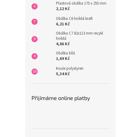
Plastová obálka 175 x 255 mm
2,12 Kč
Obálka C6 hnědá kraft
6,21 Kč
Obálka C7 82x113 mm recykl
hnědá
4,86 Kč
Obálka bílá
1,69 Kč
Koule polystyren
5,34 Kč
Přijímáme online platby