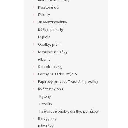
Modelovací hmoty
Plastové oči
Etikety
3D vystřihovánky
Nůžky, pinzety
Lepidla
Obálky, přání
Kreativní doplňky
Albumy
Scrapbooking
Formy na sádru, mýdlo
Papírový provaz, Twist Art, pestíky
Květy z nylonu
Nylony
Pestíky
Květinové pásky, drátky, pomůcky
Barvy, laky
Rámečky