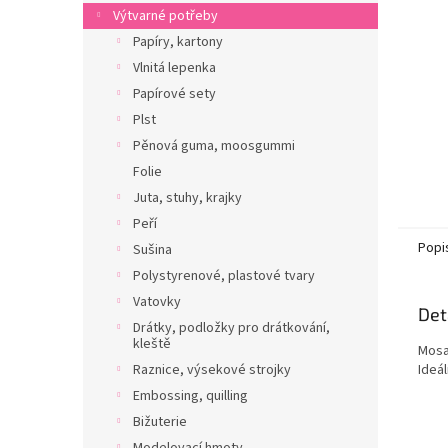
n
Výtvarné potřeby
e
Papíry, kartony
l
Vlnitá lepenka
Papírové sety
Plst
Pěnová guma, moosgummi
Folie
Juta, stuhy, krajky
Peří
Popi
Sušina
Polystyrenové, plastové tvary
Vatovky
Det
Drátky, podložky pro drátkování,
kleště
Mosa
Ideál
Raznice, výsekové strojky
Embossing, quilling
Bižuterie