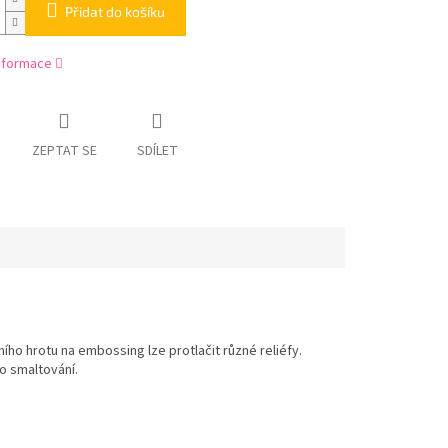
Přidat do košíku
informace
ZEPTAT SE
SDÍLET
ho hrotu na embossing lze protlačit různé reliéfy.
bo smaltování.