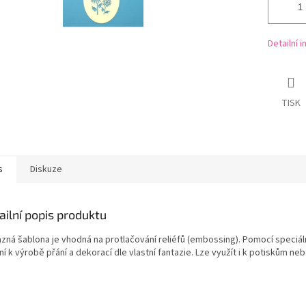
Detailní 
TISK
s
Diskuze
ailní popis produktu
zná šablona je vhodná na protlačování reliéfů (embossing). Pomocí speciální
ní k výrobě přání a dekorací dle vlastní fantazie. Lze využít i k potiskům ne