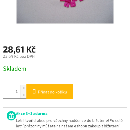
28,61 Kč
23,64 Kč bez DPH
Měrná
Skladem
cena:
Přidat do košíku
Akce 3+1 zdarma
Letní tvořící akce pro všechny nadšence do bižuterie! Po celé
letní prázdniny můžete na našem eshopu zakoupit bižuterní