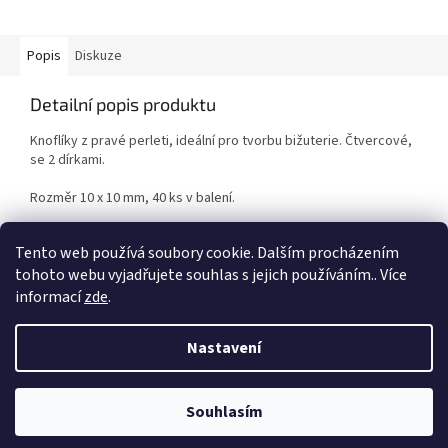
Popis
Diskuze
Detailní popis produktu
Knoflíky z pravé perleti, ideální pro tvorbu bižuterie. Čtvercové,
se 2 dírkami.
Rozměr 10 x 10 mm, 40 ks v balení.
Pouze do vyprodání zásob.
Tento web používá soubory cookie. Dalším procházením
tohoto webu vyjadřujete souhlas s jejich používáním.. Více
informací
zde
.
Z
á
Nastavení
Vytvořil Shoptet
p
a
t
Souhlasím
Copyright 2026
Duhová planeta
. Všechna práva vyhrazena.
í
VÍTEJTE NA NAŠEM NOVÉM ESHOPU