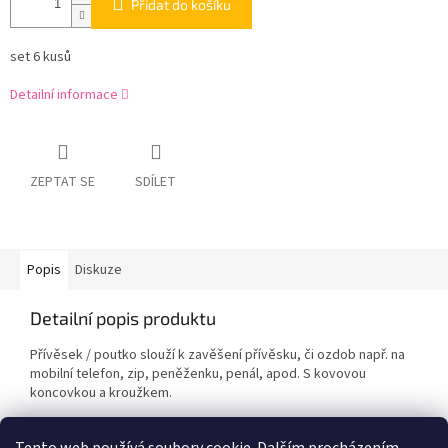
Přidat do košíku
set 6 kusů
Detailní informace
ZEPTAT SE
SDÍLET
Popis
Diskuze
Detailní popis produktu
Přívěsek / poutko slouží k zavěšení přívěsku, či ozdob např. na
mobilní telefon, zip, peněženku, penál, apod. S kovovou
koncovkou a kroužkem.
Balení obsahuje 6 kusů.