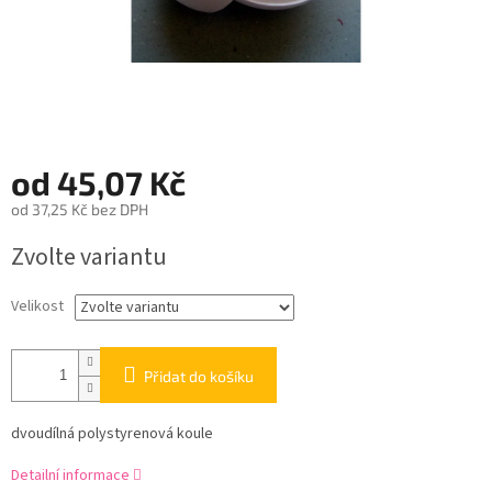
od
45,07 Kč
od
37,25 Kč
bez DPH
Měrná
Zvolte variantu
cena:
Velikost
Přidat do košíku
dvoudílná polystyrenová koule
Detailní informace