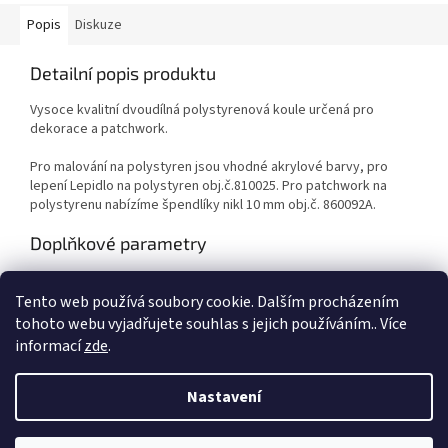
Popis
Diskuze
Detailní popis produktu
Vysoce kvalitní dvoudílná polystyrenová koule určená pro
dekorace a patchwork.
Pro malování na polystyren jsou vhodné akrylové barvy, pro
lepení Lepidlo na polystyren obj.č.810025. Pro patchwork na
polystyrenu nabízíme špendlíky nikl 10 mm obj.č. 860092A.
Doplňkové parametry
Kategorie
:
Výtvarné potřeby
Tento web používá soubory cookie. Dalším procházením
EAN
:
Zvolte variantu
tohoto webu vyjadřujete souhlas s jejich používáním.. Více
informací
zde
.
Z
á
Nastavení
Vytvořil Shoptet
p
a