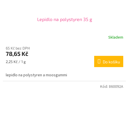
Lepidlo na polystyren 35 g
Skladem
65 Kč bez DPH
78,65 Kč
Měrná
2,25 Kč / 1 g
Do košíku
cena:
lepidlo na polystyren a moosgummi
Kód:
860092A